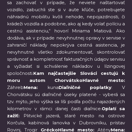
sa zachovať v prípade, že neviete naštartovať
vozidlo, zabuchli ste si v aute kľúče, potrebujete
náhradnú mobilitu kvôli nehode, nepojazdnosti, či
krádeži vozidla a podobne, ako aj kedy volať políciu a
cestnú asistenciu,“ hovorí Miriama Matiová. Ako
dodáva, ak v prípade nevyhnutnej opravy v servise v
zahraničí náklady nepokrýva cestná asistencia, je
nevyhnutné všetko zdokumentovať, skontrolovať
správnosť a kompletnosť fakturačných údajov servisu
a vyžiadať si schválenie nákladov u lízingovej
spoločnosti.
Kam najčastejšie Slováci cestujú k
moru autom ChorvátskoHlavné mesto:
Záhreb
Mena:
kuna
Diaľničné poplatky
: V
Chorvátsku sú diaľničné úseky platené - vyberá sa
tzv. mýto, jeho výška sa líši podľa počtu najazdených
kilometrov v rámci danej časti diaľnice.
Oplatí sa
zažiť:
Plitvické jazerá, staré mesto na ostrove
Korčula, kabínová lanovka v Dubrovníku, prístav
Rovinj, Trogir
GréckoHlavné mesto:
Atény
Mena: