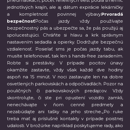
pneumatikách, počet reflexných viest podľa smerníc
jednotlivých krajín, ale aj dátum expirácie lekárničky
a kompletnosť povinnej výbavy.
Prvoradá
bezpečnosť
Počas jazdy vždy používajte
bezpečnostný pás a ubezpečte sa, že pás použijú aj
spolucestujúci. Chráňte si hlavu a krk správnym
nastavením sedadla a opierky. Dodržujte bezpečnú
vzdialenosť. Posielať sms je počas jazdy tabu, ak
musíte telefonovať, tak len s hands-free zariadením.
Robte si prestávky. V prípade pocitov únavy
okamžite zastavte, vždy však každé dve hodiny
aspoň na 15 minút. V noci zastavujte len na dobre
osvetlených parkoviskách a odpočívadlách. Pozor na
pouličných či parkoviskových predajcov. Vždy
skontrolujte, či ste pri opustení vozidlo zamkli,
nenechávajte v ňom cenné predmety a
nezabúdajte ani tašky na jeho streche.„Po ruke
treba mať aj príslušné kontakty v prípade poistnej
udalosti. V brožúrke napríklad poskytujeme rady, ako