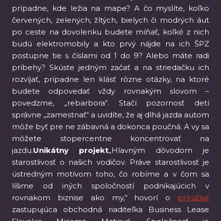
prípadne, kde ležia na mape? A čo myslíte, koľko
červených, zelených, žltých, bielych či modrých áut
po ceste na dovolenku budete míňať, koľké z nich
budú elektromobily a kto prvý nájde na ich ŠPZ
postupne tie s číslami od 1 do 9? Alebo máte radi
príbehy? Skúste jedným začať a na striedačku ich
rozvíjať, prípadne len klásť rôzne otázky, na ktoré
budete odpovedať vždy rovnakým slovom –
povedzme, „rebarbora“. Stačí pozornosť detí
správne „zamestnať“ a uvidíte, že aj dlhá jazda autom
môže byť pre ne zábavná a dokonca poučná. A vy sa
môžete stopercentne koncentrovať na
jazdu.
Unikátny projekt
„Hlavným dôvodom je
starostlivosť o našich vodičov. Práve starostlivosť je
ústredným motívom toho, čo robíme a v čom sa
líšime od iných spoločností podnikajúcich v
rovnakom biznise ako my,“ hovorí o
príručke
zastupujúca obchodná riaditeľka Business Lease