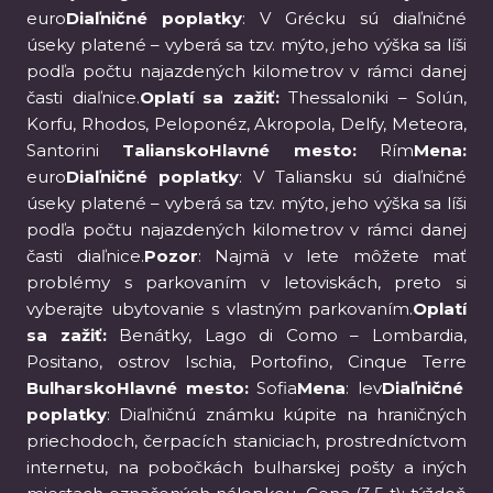
euro
Diaľničné poplatky
: V Grécku sú diaľničné
úseky platené – vyberá sa tzv. mýto, jeho výška sa líši
podľa počtu najazdených kilometrov v rámci danej
časti diaľnice.
Oplatí sa zažiť:
Thessaloniki – Solún,
Korfu, Rhodos, Peloponéz, Akropola, Delfy, Meteora,
Santorini
TalianskoHlavné mesto:
Rím
Mena:
euro
Diaľničné poplatky
: V Taliansku sú diaľničné
úseky platené – vyberá sa tzv. mýto, jeho výška sa líši
podľa počtu najazdených kilometrov v rámci danej
časti diaľnice.
Pozor
: Najmä v lete môžete mať
problémy s parkovaním v letoviskách, preto si
vyberajte ubytovanie s vlastným parkovaním.
Oplatí
sa zažiť:
Benátky, Lago di Como – Lombardia,
Positano, ostrov Ischia, Portofino, Cinque Terre
BulharskoHlavné mesto:
Sofia
Mena
: lev
Diaľničné
poplatky
: Diaľničnú známku kúpite na hraničných
priechodoch, čerpacích staniciach, prostredníctvom
internetu, na pobočkách bulharskej pošty a iných