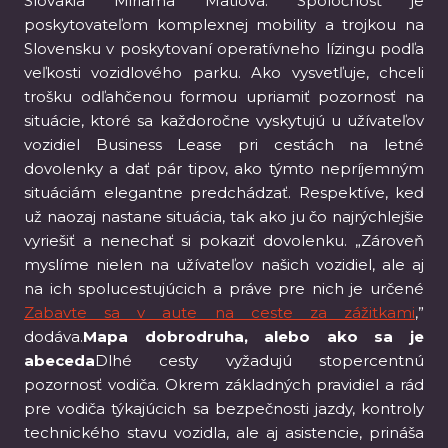
Slovakia Miriama Matiová. Spoločnosť je
poskytovateľom komplexnej mobility a trojkou na
Slovensku v poskytovaní operatívneho lízingu podľa
veľkosti vozidlového parku. Ako vysvetľuje, chceli
trošku odľahčenou formou upriamiť pozornosť na
situácie, ktoré sa každoročne vyskytujú u užívateľov
vozidiel Business Lease pri cestách na letné
dovolenky a dať pár tipov, ako týmto nepríjemným
situáciám elegantne predchádzať. Respektíve, keď
už naozaj nastane situácia, tak ako ju čo najrýchlejšie
vyriešiť a nenechať si pokaziť dovolenku. „Zároveň
myslíme nielen na užívateľov našich vozidiel, ale aj
na ich spolucestujúcich a práve pre nich je určené
Zabavte sa v aute na ceste za zážitkami
,”
dodáva.
Mapa dobrodruha, alebo ako sa je
abeceda
Dlhé cesty vyžadujú stopercentnú
pozornosť vodiča. Okrem základných pravidiel a rád
pre vodiča týkajúcich sa bezpečnosti jazdy, kontroly
technického stavu vozidla, ale aj asistencie, prináša