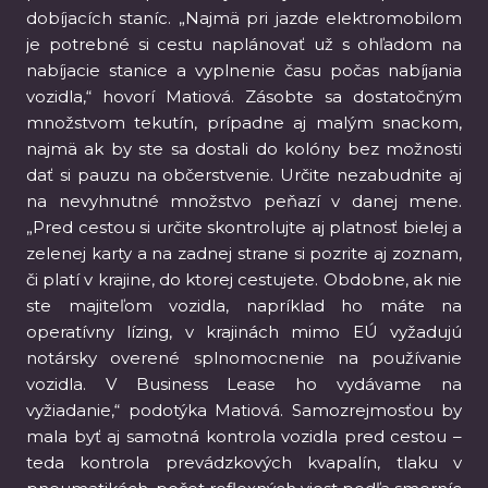
dobíjacích staníc. „Najmä pri jazde elektromobilom
je potrebné si cestu naplánovať už s ohľadom na
nabíjacie stanice a vyplnenie času počas nabíjania
vozidla,“ hovorí Matiová. Zásobte sa dostatočným
množstvom tekutín, prípadne aj malým snackom,
najmä ak by ste sa dostali do kolóny bez možnosti
dať si pauzu na občerstvenie. Určite nezabudnite aj
na nevyhnutné množstvo peňazí v danej mene.
„Pred cestou si určite skontrolujte aj platnosť bielej a
zelenej karty a na zadnej strane si pozrite aj zoznam,
či platí v krajine, do ktorej cestujete. Obdobne, ak nie
ste majiteľom vozidla, napríklad ho máte na
operatívny lízing, v krajinách mimo EÚ vyžadujú
notársky overené splnomocnenie na používanie
vozidla. V Business Lease ho vydávame na
vyžiadanie,“ podotýka Matiová. Samozrejmosťou by
mala byť aj samotná kontrola vozidla pred cestou –
teda kontrola prevádzkových kvapalín, tlaku v