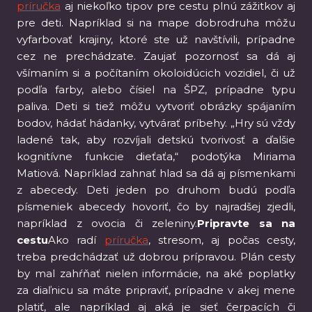
príručka
aj niekoľko tipov pre cestu plnú zážitkov aj
pre deti. Napríklad si na mape dobrodruha môžu
vyfarbovať krajiny, ktoré ste už navštívili, prípadne
cez ne prechádzate. Zaujať pozornosť sa dá aj
všímaním si a počítaním okoloidúcich vozidiel, či už
podľa farby, alebo čísiel na ŠPZ, prípadne typu
paliva. Deti si tiež môžu vytvoriť obrázky spájaním
bodov, hádať hádanky, vytvárať príbehy. „Hry sú vždy
ladené tak, aby rozvíjali detskú tvorivosť a ďalšie
kognitívne funkcie dieťaťa,“ podotýka Miriama
Matiová. Napríklad zahnať hlad sa dá aj písmenkami
z abecedy. Deti jeden po druhom budú podľa
písmeniek abecedy hovoriť, čo by najradšej zjedli,
napríklad z ovocia či zeleniny.
Pripravte sa na
cestu
Ako radí
príručka
, stresom, aj počas cesty,
treba predchádzať už dobrou prípravou. Plán cesty
by mal zahŕňať nielen informácie, na aké poplatky
za diaľnicu sa máte pripraviť, prípadne v akej mene
platiť, ale napríklad aj aká je sieť čerpacích či