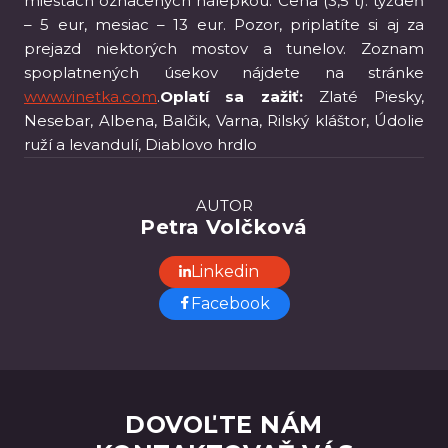
miestach označených nálepkou. Cena (3,5 t): týždeň
– 5 eur, mesiac – 13 eur. Pozor, priplatíte si aj za
prejazd niektorých mostov a tunelov. Zoznam
spoplatnených úsekov nájdete na stránke
www.vinetka.com
.
Oplatí sa zažiť:
Zlaté Piesky,
Nesebar, Albena, Balčik, Varna, Rilský kláštor, Údolie
ruží a levandulí, Diablovo hrdlo
AUTOR
Petra Volčková
Linkedin
Facebook
DOVOĽTE NÁM