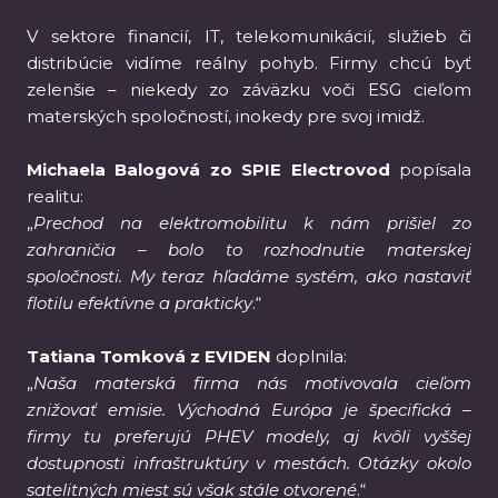
V sektore financií, IT, telekomunikácií, služieb či
distribúcie vidíme reálny pohyb. Firmy chcú byť
zelenšie – niekedy zo záväzku voči ESG cieľom
materských spoločností, inokedy pre svoj imidž.
Michaela Balogová zo SPIE Electrovod
popísala
realitu:
„
Prechod na elektromobilitu k nám prišiel zo
zahraničia – bolo to rozhodnutie materskej
spoločnosti. My teraz hľadáme systém, ako nastaviť
flotilu efektívne a prakticky
.“
Tatiana Tomková z EVIDEN
doplnila:
„
Naša materská firma nás motivovala cieľom
znižovať emisie. Východná Európa je špecifická –
firmy tu preferujú PHEV modely, aj kvôli vyššej
dostupnosti infraštruktúry v mestách. Otázky okolo
satelitných miest sú však stále otvorené
.“