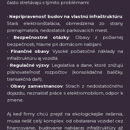
často stretávajú s týmito problémami:
•
Nepripravenosť budov na vlastnú infraštruktúru
:
Stará elektroinštalácia, obmedzenia zo strany
prenajímateľa, nedostatok parkovacích miest.
•
Bezpečnostné otázky
: Obavy z požiarnej
bezpečnosti, hlavne pri domácom nabíjaní.
•
Finančné obavy
: Vysoké počiatočné náklady na
infraštruktúru aj vozidlá.
•
Regulačné výzvy
: Legislatíva a dane, ktoré znižujú
plánovateľnosť rozpočtov (konsolidačné balíčky,
transakčná daň).
•
Obavy zamestnancov
: Strach z nedostatočného
dojazdu, neznalosť práce s elektromobilom, odpor k
zmene.
Aj keď firmy chcú prejsť na ekologickejšie riešenia,
musia riešiť celý komplex: od obstarania vozidiel cez
financovanie, budovanie nabíjacej infraštruktúry až