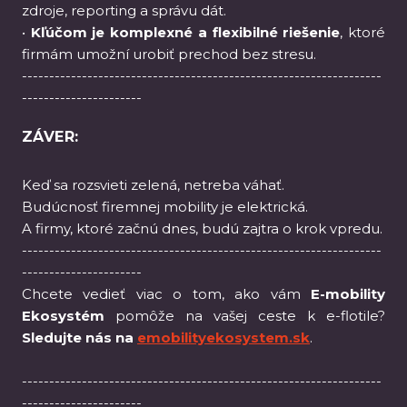
zdroje, reporting a správu dát.
•
Kľúčom je komplexné a flexibilné riešenie
, ktoré
firmám umožní urobiť prechod bez stresu.
------------------------------------------------------------------
----------------------
ZÁVER:
Keď sa rozsvieti zelená, netreba váhať.
Budúcnosť firemnej mobility je elektrická.
A firmy, ktoré začnú dnes, budú zajtra o krok vpredu.
------------------------------------------------------------------
----------------------
Chcete vedieť viac o tom, ako vám
E-mobility
Ekosystém
pomôže na vašej ceste k e-flotile?
Sledujte nás na
emobilityekosystem.sk
.
------------------------------------------------------------------
----------------------