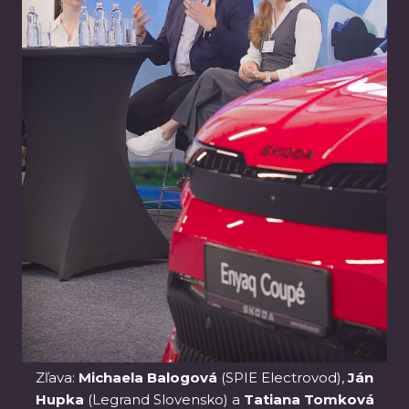
Zľava:
Michaela Balogová
(SPIE Electrovod),
Ján
Hupka
(Legrand Slovensko) a
Tatiana Tomková