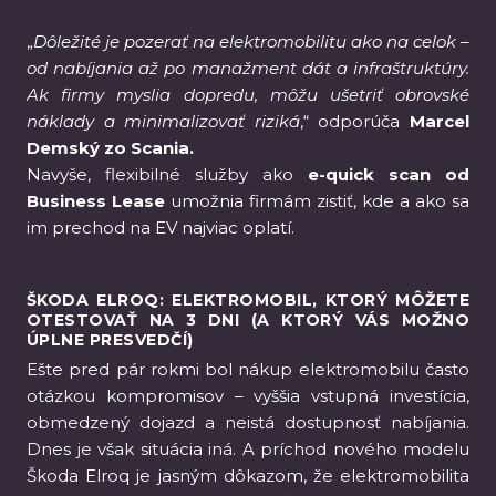
„
Dôležité je pozerať na elektromobilitu ako na celok –
od nabíjania až po manažment dát a infraštruktúry.
Ak firmy myslia dopredu, môžu ušetriť obrovské
náklady a minimalizovať riziká
,“ odporúča
Marcel
Demský
zo Scania.
Navyše, flexibilné služby ako
e-quick scan od
Business Lease
umožnia firmám zistiť, kde a ako sa
im prechod na EV najviac oplatí.
ŠKODA ELROQ: ELEKTROMOBIL, KTORÝ MÔŽETE
OTESTOVAŤ NA 3 DNI (A KTORÝ VÁS MOŽNO
ÚPLNE PRESVEDČÍ)
Ešte pred pár rokmi bol nákup elektromobilu často
otázkou kompromisov – vyššia vstupná investícia,
obmedzený dojazd a neistá dostupnosť nabíjania.
Dnes je však situácia iná. A príchod nového modelu
Škoda Elroq je jasným dôkazom, že elektromobilita