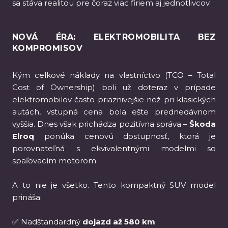
sa stáva realitou pre čoraz viac firiem aj jednotlivcov.
NOVÁ ÉRA: ELEKTROMOBILITA BEZ
KOMPROMISOV
Kým celkové náklady na vlastníctvo (TCO – Total
Cost of Ownership) boli už doteraz v prípade
elektromobilov často priaznivejšie než pri klasických
autách, vstupná cena bola ešte prednedávnom
vyššia. Dnes však prichádza pozitívna správa –
Škoda
Elroq
ponúka cenovú dostupnosť, ktorá je
porovnateľná s ekvivalentnými modelmi so
spaľovacím motorom.
A to nie je všetko. Tento kompaktný SUV model
prináša:
✅ Nadštandardný
dojazd až 580 km