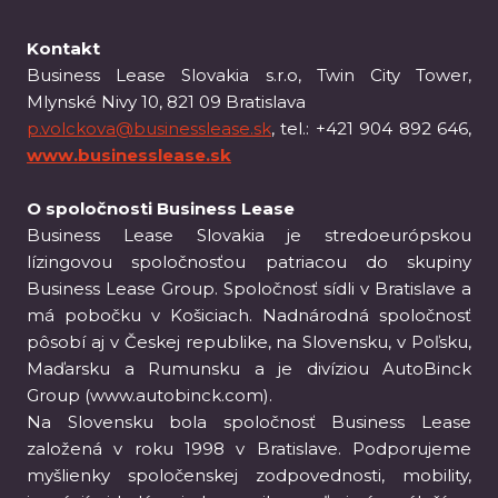
Kontakt
Business Lease Slovakia s.r.o, Twin City Tower,
Mlynské Nivy 10, 821 09 Bratislava
p.volckova@businesslease.sk
, tel.: +421 904 892 646,
www.businesslease.sk
O spoločnosti Business Lease
Business Lease Slovakia je stredoeurópskou
lízingovou spoločnosťou patriacou do skupiny
Business Lease Group. Spoločnosť sídli v Bratislave a
má pobočku v Košiciach. Nadnárodná spoločnosť
pôsobí aj v Českej republike, na Slovensku, v Poľsku,
Maďarsku a Rumunsku a je divíziou AutoBinck
Group (www.autobinck.com).
Na Slovensku bola spoločnosť Business Lease
založená v roku 1998 v Bratislave. Podporujeme
myšlienky spoločenskej zodpovednosti, mobility,