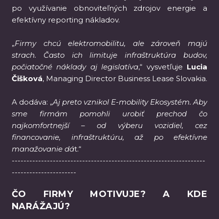
po využívanie obnoviteľných zdrojov energie a
efektívny reporting nákladov.
„
Firmy chcú elektromobilitu, ale zároveň majú
strach. Často ich limituje infraštruktúra budov,
počiatočné náklady aj legislatíva
,“ vysvetľuje
Lucia
Čišková
, Managing Director Business Lease Slovakia.
A dodáva: „
Aj preto vznikol E-mobility Ekosystém. Aby
sme firmám pomohli urobiť prechod čo
najkomfortnejší – od výberu vozidiel, cez
financovanie, infraštruktúru, až po efektívne
manažovanie dá
t.“
------------------------------------------------------------------
----------------------
ČO FIRMY MOTIVUJE? A KDE
NARÁŽAJÚ?