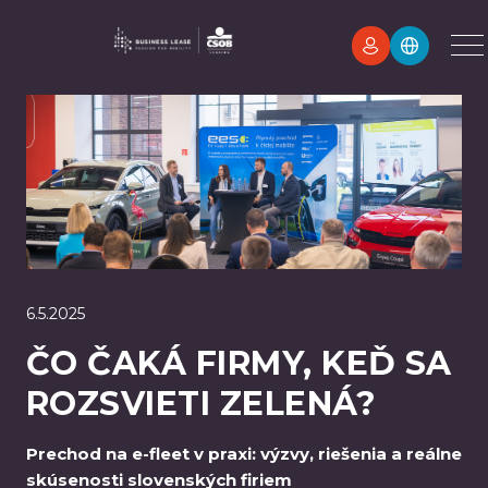
6.5.2025
ČO ČAKÁ FIRMY, KEĎ SA
ROZSVIETI ZELENÁ?
Prechod na e-fleet v praxi: výzvy, riešenia a reálne
skúsenosti slovenských firiem