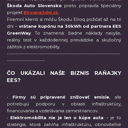
Škoda Auto Slovensko
preto pripravila špeciálny
projekt
Elroqna3dni.sk
.
Firemní klienti si môžu Škodu Elroq požičať až na tri
dni –
vrátane kupónu na 30kWh od partnera EES
GreenWay
. To znamená: žiadne náklady navyše,
reálny test v každodennej prevádzke a skutočný
zážitok z elektromobility.
------------------------------------------------------------------
----------------------
ČO UKÁZALI NAŠE BIZNIS RAŇAJKY
EES?
•
Firmy sú pripravené znižovať emisie
, ale
potrebujú podporu v oblasti infraštruktúry,
financovania a vzdelávania zamestnancov.
•
Elektromobilita nie je len o kúpe auta
– je to
stratégia, ktorá zahŕňa infraštruktúru, obnoviteľné