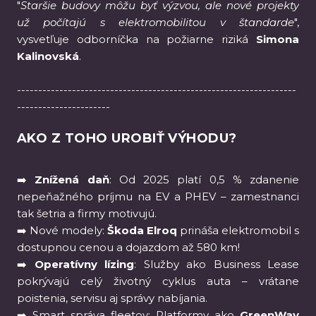
"
Staršie budovy môžu byť výzvou, ale nové projekty
už počítajú s elektromobilitou v štandarde
",
vysvetľuje odborníčka na požiarne riziká
Simona
Kalinovská
.
------------------------------------------------------------------
----------------------
AKO Z TOHO UROBIŤ VÝHODU?
➡️
Znížená daň
: Od 2025 platí 0,5 % zdanenie
nepeňažného príjmu na EV a PHEV – zamestnanci
tak šetria a firmy motivujú.
➡️ Nové modely:
Škoda Elroq
prináša elektromobil s
dostupnou cenou a dojazdom až 580 km!
➡️
Operatívny lízing
: Služby ako Business Lease
pokrývajú celý životný cyklus auta – vrátane
poistenia, servisu aj správy nabíjania.
➡️ Smart správa fleetov: Platformy ako
GreenWay