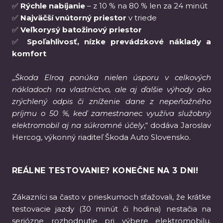
✅
Rýchle nabíjanie
– z 10 % na 80 % len za 24 minút
✅
Najväčší vnútorný priestor
v triede
✅
Veľkorysý batožinový priestor
✅
Spoľahlivosť, nízke prevádzkové náklady a
komfort
„
Škoda Elroq ponúka nielen úsporu v celkových
nákladoch na vlastníctvo, ale aj ďalšie výhody ako
zrýchlený odpis či zníženie dane z nepeňažného
príjmu o 50 %, keď zamestnanec využíva služobný
elektromobil aj na súkromné účely
,“ dodáva Jaroslav
Hercog, výkonný riaditeľ Škoda Auto Slovensko.
REÁLNE TESTOVANIE? KONEČNE NA 3 DNI!
Zákazníci sa často v prieskumoch sťažovali, že krátke
testovacie jazdy (30 minút či hodina) nestačia na
seriózne rozhodnutie pri výbere elektromobilu.