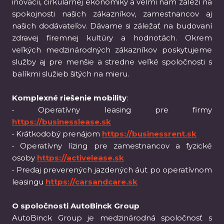
inovácií, cirkulárnej ekonomiky a veľmi nám záleží na
spokojnosti našich zákazníkov, zamestnancov aj
našich dodávateľov. Dávame si záležať na budovaní
zdravej firemnej kultúry a hodnotách. Okrem
veľkých medzinárodných zákazníkov poskytujeme
služby aj pre menšie a stredne veľké spoločnosti s
balíkmi služieb šitých na mieru.
Komplexné riešenie mobility
:
• Operatívny leasing pre firmy
https://businesslease.sk
• Krátkodobý prenájom
https://businessrent.sk
• Operatívny lízing pre zamestnancov a fyzické
osoby
https://activelease.sk
• Predaj preverených jazdených áut po operatívnom
leasingu
https://carsandcare.sk
O spoločnosti AutoBinck Group
AutoBinck Group je medzinárodná spoločnosť s