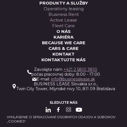
PRODUKTY A SLUŽBY
Operatívny leasing
Business Rent
Active Lease
Fleet Care
O NÁS
KARIÉRA
BECAUSE WE CARE
CARS & CARE
KONTAKT
KONTAKTUJTE NÁS
Zavolajte nám
+421 2 5810 3810
počas pracovnej doby: 8:00 - 17:00
E-mail:
info@businesslease.sk
BUSINESS LEASE Slovakia s.r.o.,
Twin City Tower, Mlynské nivy 10, 811 09 Bratislava
SLEDUJTE NÁS
VYHLÁSENIE O SPRACÚVANÍ OSOBNÝCH ÚDAJOV A SÚBOROV
„COOKIES“