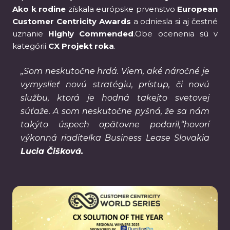
Ako k rodine
získala európske prvenstvo
European
Customer Centricity Awards
a odniesla si aj čestné
uznanie
Highly Commended
.Obe ocenenia sú v
kategórii
CX Projekt roka
.
„Som neskutočne hrdá. Viem, aké náročné je
vymyslieť novú stratégiu, prístup, či novú
službu, ktorá je hodná takejto svetovej
súťaže. A som neskutočne pyšná, že sa nám
takýto úspech opätovne podaril,“hovorí
výkonná riaditeľka Business Lease Slovakia
Lucia Čišková.