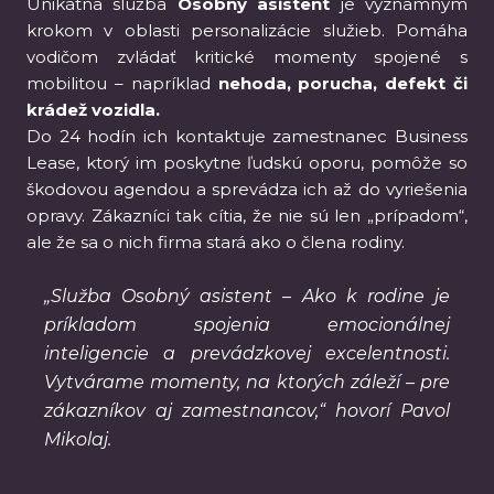
Unikátna služba
Osobný asistent
je významným
krokom v oblasti personalizácie služieb. Pomáha
vodičom zvládať kritické momenty spojené s
mobilitou – napríklad
nehoda, porucha, defekt či
krádež vozidla.
Do 24 hodín ich kontaktuje zamestnanec Business
Lease, ktorý im poskytne ľudskú oporu, pomôže so
škodovou agendou a sprevádza ich až do vyriešenia
opravy. Zákazníci tak cítia, že nie sú len „prípadom“,
ale že sa o nich firma stará ako o člena rodiny.
„Služba Osobný asistent – Ako k rodine je
príkladom spojenia emocionálnej
inteligencie a prevádzkovej excelentnosti.
Vytvárame momenty, na ktorých záleží – pre
zákazníkov aj zamestnancov,“ hovorí Pavol
Mikolaj.