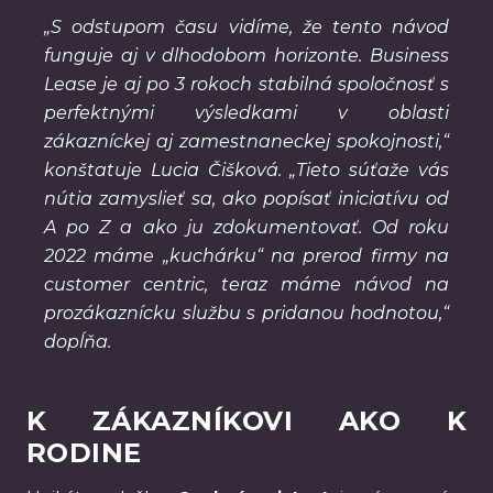
„S odstupom času vidíme, že tento návod
funguje aj v dlhodobom horizonte. Business
Lease je aj po 3 rokoch stabilná spoločnosť s
perfektnými výsledkami v oblasti
zákazníckej aj zamestnaneckej spokojnosti,“
konštatuje Lucia Čišková. „Tieto súťaže vás
nútia zamyslieť sa, ako popísať iniciatívu od
A po Z a ako ju zdokumentovať. Od roku
2022 máme „kuchárku“ na prerod firmy na
customer centric, teraz máme návod na
prozákaznícku službu s pridanou hodnotou,“
dopĺňa.
K ZÁKAZNÍKOVI AKO K
RODINE