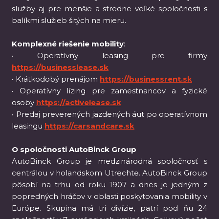
služby aj pre menšie a stredne veľké spoločnosti s
balíkmi služieb šitých na mieru.
Komplexné riešenie mobility
:
• Operatívny leasing pre firmy
https://businesslease.sk
• Krátkodobý prenájom
https://businessrent.sk
• Operatívny lízing pre zamestnancov a fyzické
osoby
https://activelease.sk
• Predaj preverených jazdených áut po operatívnom
leasingu
https://carsandcare.sk
O spoločnosti AutoBinck Group
AutoBinck Group je medzinárodná spoločnosť s
centrálou v holandskom Utrechte. AutoBinck Group
pôsobí na trhu od roku 1907 a dnes je jedným z
popredných hráčov v oblasti poskytovania mobility v
Európe. Skupina má tri divízie, patrí pod ňu 24