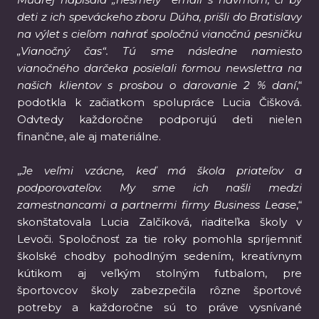
deti z ich speváckeho zboru Dúha, prišli do Bratislavy
na výlet s cieľom nahrať spoločnú vianočnú pesničku
„Vianočný čas“. Tú sme následne namiesto
vianočného darčeka posielali formou newslettra na
našich klientov s prosbou o darovanie 2 % daní
,“
podotkla k začiatkom spolupráce Lucia Čišková.
Odvtedy každoročne podporujú deti nielen
finančne, ale aj materiálne.
„
Je veľmi vzácne, keď má škola priateľov a
podporovateľov. My sme ich našli medzi
zamestnancami a partnermi firmy Business Lease
,“
skonštatovala Lucia Zalčíková, riaditeľka školy v
Levoči. Spoločnosť za tie roky pomohla spríjemniť
školské chodby pohodlným sedením, kreatívnym
kútikom aj veľkým stolným futbalom, pre
športovcov školy zabezpečila rôzne športové
potreby a každoročne sú to práve vysnívané