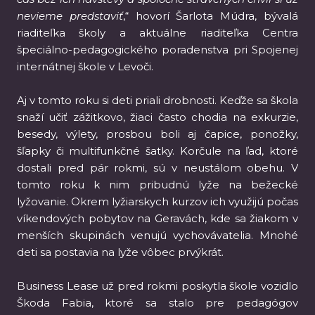
nevieme predstaviť
,“ hovorí Šarlota Múdra, bývalá
riaditeľka školy a aktuálne riaditeľka Centra
špeciálno-pedagogického poradenstva pri Spojenej
internátnej škole v Levoči.
Aj v tomto roku si deti priali drobnosti. Keďže sa škola
snaží učiť zážitkovo, žiaci často chodia na exkurzie,
besedy, výlety, prosbou boli aj čapice, ponožky,
šľapky či multifunkčné šatky. Korčule na ľad, ktoré
dostali pred pár rokmi, sú v neustálom obehu. V
tomto roku k nim pribudnú lyže na bežecké
lyžovanie. Okrem lyžiarskych kurzov ich využijú počas
víkendových pobytov na Geravách, kde sa žiakom v
menších skupinách venujú vychovávatelia. Mnohé
deti sa postavia na lyže vôbec prvýkrát.
Business Lease už pred rokmi poskytla škole vozidlo
Škoda Fabia, ktoré sa stalo pre pedagógov