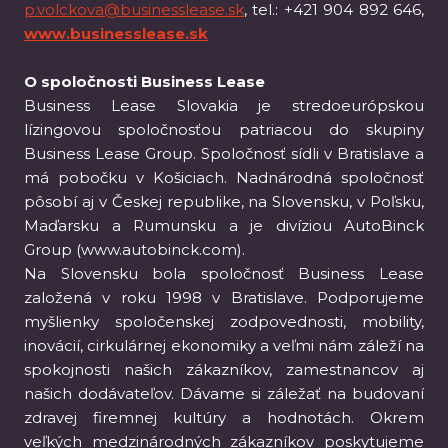
p.volckova@businesslease.sk
, tel.: +421 904 892 646,
www.businesslease.sk
O spoločnosti Business Lease
Business Lease Slovakia je stredoeurópskou
lízingovou spoločnosťou patriacou do skupiny
Business Lease Group. Spoločnosť sídli v Bratislave a
má pobočku v Košiciach. Nadnárodná spoločnosť
pôsobí aj v Českej republike, na Slovensku, v Poľsku,
Maďarsku a Rumunsku a je divíziou AutoBinck
Group (www.autobinck.com).
Na Slovensku bola spoločnosť Business Lease
založená v roku 1998 v Bratislave. Podporujeme
myšlienky spoločenskej zodpovednosti, mobility,
inovácií, cirkulárnej ekonomiky a veľmi nám záleží na
spokojnosti našich zákazníkov, zamestnancov aj
našich dodávateľov. Dávame si záležať na budovaní
zdravej firemnej kultúry a hodnotách. Okrem
veľkých medzinárodných zákazníkov poskytujeme