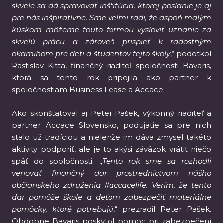
skvele sa dá spravovať inštitúcia, ktorej poslanie je aj
pre nás inšpiratívne. Sme veľmi radi, že aspoň malým
kúskom môžeme touto formou vysloviť uznanie za
skvelú prácu a zároveň prispieť k radostným
okamihom pre deti a študentov tejto školy
,“ podotkol
Rastislav Kitta, finančný riaditeľ spoločnosti Bavaris,
ktorá sa tento rok pripojila ako partner k
spoločnostiam Business Lease a Accace.
Ako skonštatoval aj Peter Pašek, výkonný riaditeľ a
partner Accace Slovensko, podujatie sa pre nich
stalo už tradíciou a nielenže im dáva zmysel takéto
aktivity podporiť, ale je to akýsi záväzok vrátiť niečo
späť do spoločnosti. „
Tento rok sme sa rozhodli
venovať finančný dar prostredníctvom nášho
občianskeho združenia #accacelife. Verím, že tento
dar pomôže škole a deťom zabezpečiť materiálne
pomôcky, ktoré potrebujú
,“ prezradil Peter Pašek.
Obdobne Bavaris poskytol pomoc pri zabezpečení