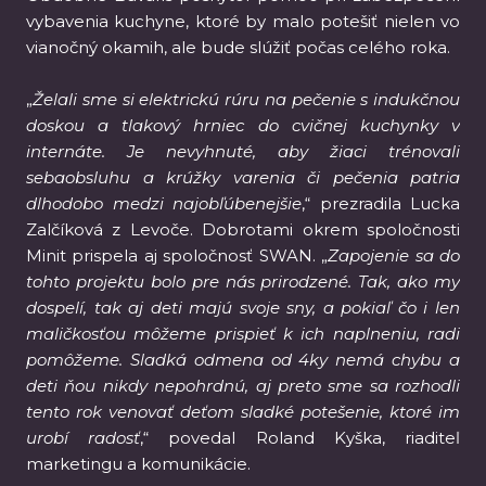
vybavenia kuchyne, ktoré by malo potešiť nielen vo
vianočný okamih, ale bude slúžiť počas celého roka.
„
Želali sme si elektrickú rúru na pečenie s indukčnou
doskou a tlakový hrniec do cvičnej kuchynky v
internáte. Je nevyhnuté, aby žiaci trénovali
sebaobsluhu a krúžky varenia či pečenia patria
dlhodobo medzi najobľúbenejšie
,“ prezradila Lucka
Zalčíková z Levoče. Dobrotami okrem spoločnosti
Minit prispela aj spoločnosť SWAN. „
Zapojenie sa do
tohto projektu bolo pre nás prirodzené. Tak, ako my
dospelí, tak aj deti majú svoje sny, a pokiaľ čo i len
maličkosťou môžeme prispieť k ich naplneniu, radi
pomôžeme. Sladká odmena od 4ky nemá chybu a
deti ňou nikdy nepohrdnú, aj preto sme sa rozhodli
tento rok venovať deťom sladké potešenie, ktoré im
urobí radosť
,“ povedal Roland Kyška, riaditeľ
marketingu a komunikácie.