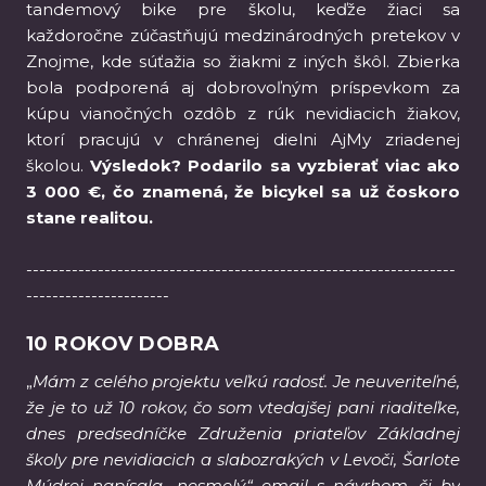
tandemový bike pre školu, keďže žiaci sa
každoročne zúčastňujú medzinárodných pretekov v
Znojme, kde súťažia so žiakmi z iných škôl. Zbierka
bola podporená aj dobrovoľným príspevkom za
kúpu vianočných ozdôb z rúk nevidiacich žiakov,
ktorí pracujú v chránenej dielni AjMy zriadenej
školou.
Výsledok? Podarilo sa vyzbierať viac ako
3 000 €, čo znamená, že bicykel sa už čoskoro
stane realitou.
------------------------------------------------------------------
----------------------
10 ROKOV DOBRA
„
Mám z celého projektu veľkú radosť. Je neuveriteľné,
že je to už 10 rokov, čo som vtedajšej pani riaditeľke,
dnes predsedníčke Združenia priateľov Základnej
školy pre nevidiacich a slabozrakých v Levoči, Šarlote
Múdrej napísala „nesmelý“ email s návrhom, či by