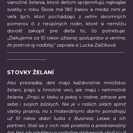
vianočné želania, ktoré deťom spríjemňujú najkrajšie
sviatky v roku. Škola má 180 žiakov a medzi nimi je
veľa tých, ktorí pochádzajú z veľmi skromných
pomerov či z neúplných rodín, ktoré si nemôžu
dovoliť zakúpiť pre dieťa to, čo potrebuje.
„
Ďakujeme za 10 rokov úžasnej spolupráce a veríme,
že pretrvá aj naďalej,
“ zapriala si Lucka Zalčíková.
------------------------------------------------------------------
----------------------
STOVKY ŽELANÍ
Ako prezradila, deti majú každoročne množstvo
želaní, prajú si hmotné veci, ale majú i nehmotné
želania. „
Prajú si lásku a pokoj v rodine, zdravie pre
seba i svojich blízkych. Nie je v našich silách splniť
všetky priania, no s materiálnymi darmi pomáhajú
už 10 rokov dobrí ľudia z Business Lease a ich
partneri. Stali sa z nich naši priatelia a predvianočný
čas bez ich návštevy a spoločne strávených chvíľ si už