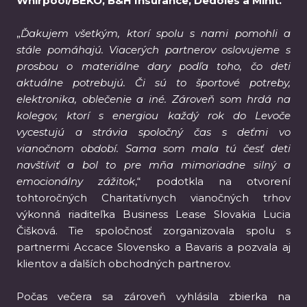
Whirpool/BEKO, B&H Insurance, Dedoles a Minit.
„
Ďakujem všetkým, ktorí spolu s nami pomohli a
stále pomáhajú. Viacerých partnerov oslovujeme s
prosbou o materiálne dary podľa toho, čo deti
aktuálne potrebujú. Či sú to športové potreby,
elektronika, oblečenie a iné. Zároveň som hrdá na
kolegov, ktorí s energiou každý rok do Levoče
vycestujú a strávia spoločný čas s deťmi vo
vianočnom období. Sama som mala tú česť deti
navštíviť a bol to pre mňa mimoriadne silný a
emocionálny zážitok
,“ podotkla na otvorení
tohtoročných Charitatívnych vianočných trhov
výkonná riaditeľka Business Lease Slovakia Lucia
Čišková. Tie spoločnosť zorganizovala spolu s
partnermi Accace Slovensko a Bavaris a pozvala aj
klientov a ďalších obchodných partnerov.
Počas večera sa zároveň vyhlásila zbierka na