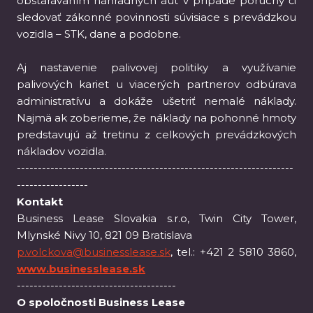
obstarávaním náhradných áut v prípade poruchy či
sledovať zákonné povinnosti súvisiace s prevádzkou
vozidla – STK, dane a podobne.
Aj nastavenie palivovej politiky a využívanie
palivových kariet u viacerých partnerov odbúrava
administratívu a dokáže ušetriť nemalé náklady.
Najmä ak zoberieme, že náklady na pohonné hmoty
predstavujú až tretinu z celkových prevádzkových
nákladov vozidla.
------------------------------------------------------------------
-----------------
Kontakt
Business Lease Slovakia s.r.o, Twin City Tower,
Mlynské Nivy 10, 821 09 Bratislava
p.volckova@businesslease.sk
, tel.: +421 2 5810 3860,
www.businesslease.sk
--------------------------------------
O spoločnosti Business Lease