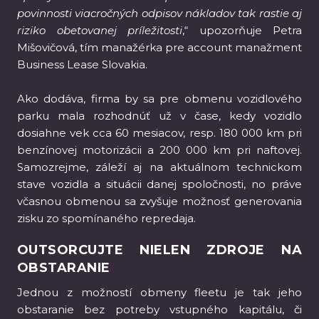
povinnosti viacročných odpisov nákladov tak rastie aj
riziko obetovanej príležitosti
,“ upozorňuje Petra
Mišovičová, tím manažérka pre account manažment
Business Lease Slovakia.
Ako dodáva, firma by sa pre obmenu vozidlového
parku mala rozhodnúť už v čase, kedy vozidlo
dosiahne vek cca 60 mesiacov, resp. 180 000 km pri
benzínovej motorizácii a 200 000 km pri naftovej.
Samozrejme, záleží aj na aktuálnom technickom
stave vozidla a situácii danej spoločnosti, no práve
včasnou obmenou sa zvyšuje možnosť generovania
zisku zo spomínaného repredaja.
OUTSORCUJTE NIELEN ZDROJE NA
OBSTARANIE
Jednou z možností obmeny fleetu je tak jeho
obstaranie bez potreby vstupného kapitálu, či