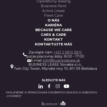
Operatívny leasing
Business Rent
Active Lease
Fleet Care
O NÁS
KARIÉRA
BECAUSE WE CARE
CARS & CARE
KONTAKT
KONTAKTUJTE NÁS
Zavolajte nám
+421 2 5810 3810
počas pracovnej doby: 8:00 - 17:00
E-mail:
info@businesslease.sk
BUSINESS LEASE Slovakia s.r.o.,
Twin City Tower, Mlynské nivy 10, 811 09 Bratislava
SLEDUJTE NÁS
VYHLÁSENIE O SPRACÚVANÍ OSOBNÝCH ÚDAJOV A SÚBOROV
„COOKIES“