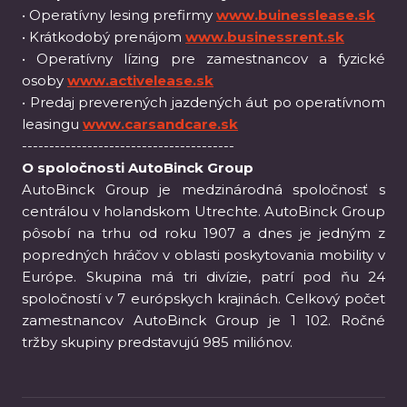
• Operatívny lesing prefirmy
www.buinesslease.sk
• Krátkodobý prenájom
www.businessrent.sk
• Operatívny lízing pre zamestnancov a fyzické
osoby
www.activelease.sk
• Predaj preverených jazdených áut po operatívnom
leasingu
www.carsandcare.sk
---------------------------------------
O spoločnosti AutoBinck Group
AutoBinck Group je medzinárodná spoločnosť s
centrálou v holandskom Utrechte. AutoBinck Group
pôsobí na trhu od roku 1907 a dnes je jedným z
popredných hráčov v oblasti poskytovania mobility v
Európe. Skupina má tri divízie, patrí pod ňu 24
spoločností v 7 európskych krajinách. Celkový počet
zamestnancov AutoBinck Group je 1 102. Ročné
tržby skupiny predstavujú 985 miliónov.