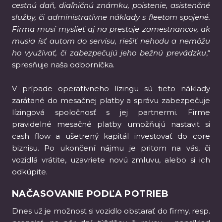
cestnú daň, diaľničnú známku, poistenie, asistenčné
služby, či administratívne náklady s fleetom spojené.
Firma musí myslieť aj na prestoje zamestnancov, ak
musia ísť autom do servisu, riešiť nehodu a nemôžu
ho využívať, či zabezpečujú jeho bežnú prevádzku
,“
spresňuje naša odborníčka.
V prípade operatívneho lízingu sú tieto náklady
zarátané do mesačnej platby a správu zabezpečuje
lízingová spoločnosť s jej partnermi. Firme
pravidelné mesačné platby umožňujú nastaviť si
cash flow a ušetrený kapitál investovať do core
biznisu. Po ukončení nájmu je pritom na vás, či
vozidlá vrátite, uzavriete novú zmluvu, alebo si ich
odkúpite.
NAČASOVANIE PODĽA POTRIEB
Dnes už je možnosť si vozidlo obstarať do firmy, resp.