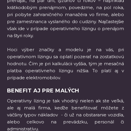
prenajať, na pár dní, týždňov či rokov – napríklad
krátkodobým prenájmom, povedzme, na pol roka,
pri pobyte zahraničného manažéra vo firme, alebo
pre zamestnanca vyslaného do cudziny. Najčastejšie
však ide v prípade operatívneho lízingu o prenájom
na štyri roky.
Hoci výber značky a modelu je na vás, pri
operatívnom lízingu sa oplatí pozerať na zostatkovú
hodnotu. Čím je pri kalkulácii vyššia, tým je mesačná
platba operatívneho lízingu nižšia. To platí aj v
prípade elektromobilov.
BENEFIT AJ PRE MALÝCH
Operatívny lízing je tak vhodný nielen ak ste veľká,
ale aj malá firma, keďže benefitovať môžete z
väčšiny typov nákladov - či už na obstaranie vozidla,
alebo celkovo na prevádzku, personál či
administratívu.