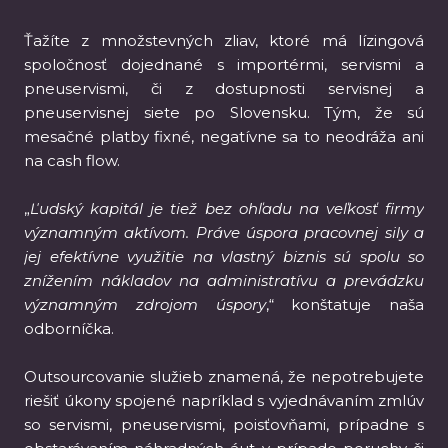
Ťažíte z množstevných zliav, ktoré má lízingová
spoločnosť dojednané s importérmi, servismi a
pneuservismi, či z dostupnosti servisnej a
pneuservisnej siete po Slovensku. Tým, že sú
mesačné platby fixné, negatívne sa to neodráža ani
na cash flow.
„
Ľudský kapitál je tiež bez ohľadu na veľkosť firmy
významným aktívom. Práve úspora pracovnej sily a
jej efektívne využitie na vlastný biznis sú spolu so
znížením nákladov na administratívu a prevádzku
významným zdrojom úspory
,“ konštatuje naša
odborníčka.
Outsourcovanie služieb znamená, že nepotrebujete
riešiť úkony spojené napríklad s vyjednávaním zmlúv
so servismi, pneuservismi, poisťovňami, prípadne s