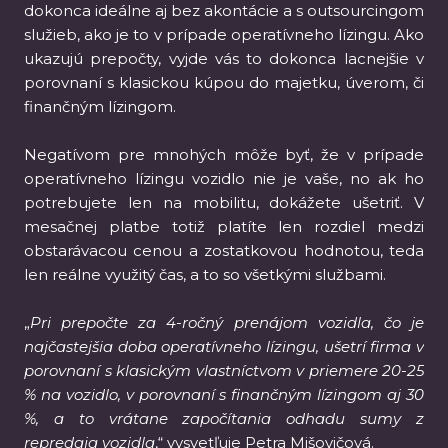
dokonca ideálne aj bez akontácie a s outsourcingom
služieb, ako je to v prípade operatívneho lízingu. Ako
ukazujú prepočty, vyjde vás to dokonca lacnejšie v
porovnaní s klasickou kúpou do majetku, úverom, či
finančným lízingom.
Negatívom pre mnohých môže byť, že v prípade
operatívneho lízingu vozidlo nie je vaše, no ak ho
potrebujete len na mobilitu, dokážete ušetriť. V
mesačnej platbe totiž platíte len rozdiel medzi
obstarávacou cenou a zostatkovou hodnotou, teda
len reálne využitý čas, a to so všetkými službami.
„
Pri prepočte za 4-ročný prenájom vozidla, čo je
najčastejšia doba operatívneho lízingu, ušetrí firma v
porovnaní s klasickým vlastníctvom v priemere 20-25
% na vozidlo, v porovnaní s finančným lízingom aj 30
%, a to vrátane započítania odhadu sumy z
repredaja vozidla
,“ vysvetľuje Petra Mišovičová.