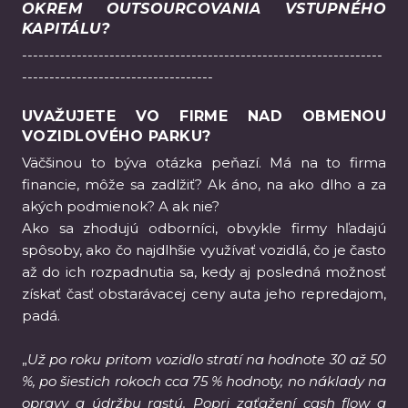
OKREM OUTSOURCOVANIA VSTUPNÉHO
KAPITÁLU?
------------------------------------------------------------------
-----------------------------------
UVAŽUJETE VO FIRME NAD OBMENOU
VOZIDLOVÉHO PARKU?
Väčšinou to býva otázka peňazí. Má na to firma
financie, môže sa zadlžiť? Ak áno, na ako dlho a za
akých podmienok? A ak nie?
Ako sa zhodujú odborníci, obvykle firmy hľadajú
spôsoby, ako čo najdlhšie využívať vozidlá, čo je často
až do ich rozpadnutia sa, kedy aj posledná možnosť
získať časť obstarávacej ceny auta jeho repredajom,
padá.
„
Už po roku pritom vozidlo stratí na hodnote 30 až 50
%, po šiestich rokoch cca 75 % hodnoty, no náklady na
opravy a údržbu rastú. Popri zaťažení cash flow a