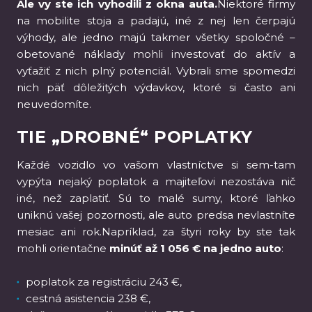
Ale vy ste ich vyhodili z okna auta.
Niektoré firmy
na mobilite stoja a padajú, iné z nej len čerpajú
výhody, ale jedno majú takmer všetky spoločné –
obetované náklady mohli investovať do aktív a
vyťažiť z nich plný potenciál. Vybrali sme spomedzi
nich päť dôležitých výdavkov, ktoré si často ani
neuvedomíte.
TIE „DROBNÉ“ POPLATKY
Každé vozidlo vo vašom vlastníctve si sem-tam
vypýta nejaký poplatok a majiteľovi nezostáva nič
iné, než zaplatiť. Sú to malé sumy, ktoré ľahko
uniknú vašej pozornosti, ale auto predsa nevlastníte
mesiac ani rok.Napríklad, za štyri roky by ste tak
mohli orientačne
minúť až 1 056 € na jedno auto
:
poplatok za registráciu 243 €,
cestná asistencia 238 €,