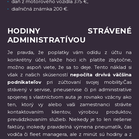
daň z motorového vozidla 375 €,
diaľničná známka 200 €.
HODINY STRÁVENÉ
ADMINISTRATÍVOU
Je pravda, že poplatky vám odídu z účtu na
konkrétny účel, takže hoci ich platíte zbytočne,
možno aspoň viete, že sa to deje. Tento náklad si
však z našich skúseností
nepočíta drvivá väčšina
podnikateľov
pri zúčtovaní svojej mobility.Čas
strávený v servise, pneuservise či pri administratíve
spojenej s vlastníctvom auta je rovnako vzácny ako
ten, ktorý vy alebo vaši zamestnanci strávite
kontaktovaním klientov, výrobou produktov,
prevádzkovaním služieb. Niekedy je to len riešenie
faktúry, inokedy pravidelná výmena pneumatík, čas
vodiča či fleet managera, ale z minút sú hodiny a z