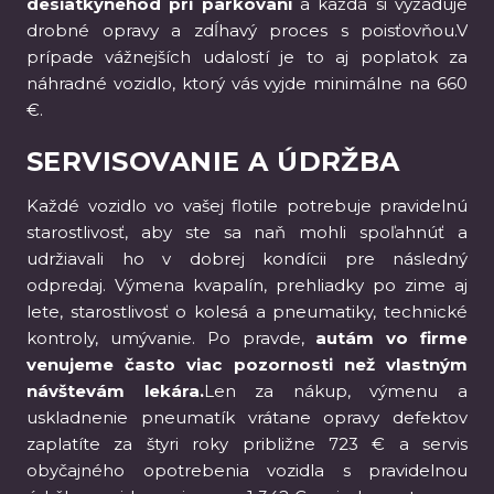
desiatkynehôd pri parkovaní
a každá si vyžaduje
drobné opravy a zdĺhavý proces s poisťovňou.V
prípade vážnejších udalostí je to aj poplatok za
náhradné vozidlo, ktorý vás vyjde minimálne na 660
€.
SERVISOVANIE A ÚDRŽBA
Každé vozidlo vo vašej flotile potrebuje pravidelnú
starostlivosť, aby ste sa naň mohli spoľahnúť a
udržiavali ho v dobrej kondícii pre následný
odpredaj. Výmena kvapalín, prehliadky po zime aj
lete, starostlivosť o kolesá a pneumatiky, technické
kontroly, umývanie. Po pravde,
autám vo firme
venujeme často viac pozornosti než vlastným
návštevám lekára.
Len za nákup, výmenu a
uskladnenie pneumatík vrátane opravy defektov
zaplatíte za štyri roky približne 723 € a servis
obyčajného opotrebenia vozidla s pravidelnou