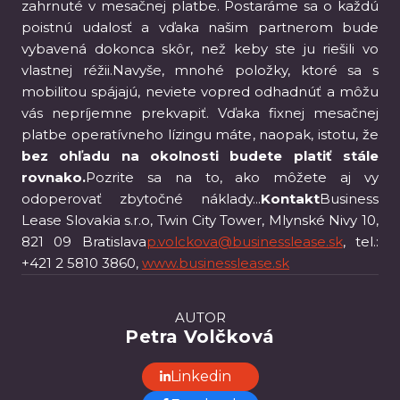
zahrnuté v mesačnej platbe. Postaráme sa o každú
poistnú udalosť a vďaka našim partnerom bude
vybavená dokonca skôr, než keby ste ju riešili vo
vlastnej réžii.Navyše, mnohé položky, ktoré sa s
mobilitou spájajú, neviete vopred odhadnúť a môžu
vás nepríjemne prekvapiť. Vďaka fixnej mesačnej
platbe operatívneho lízingu máte, naopak, istotu, že
bez ohľadu na okolnosti budete platiť stále
rovnako.
Pozrite sa na to, ako môžete aj vy
odoperovať zbytočné náklady...
Kontakt
Business
Lease Slovakia s.r.o, Twin City Tower, Mlynské Nivy 10,
821 09 Bratislava
p.volckova@businesslease.sk
, tel.:
+421 2 5810 3860,
www.businesslease.sk
AUTOR
Petra Volčková
Linkedin