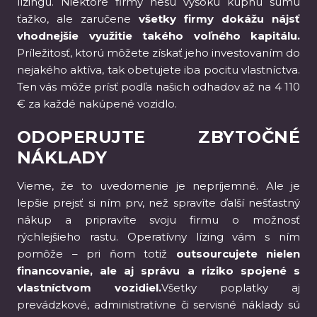
lízingu. Niektoré firmy nesú vysokú kúpnu sumu
ťažko, ale zaručene
všetky firmy dokážu nájsť
vhodnejšie využitie takého voľného kapitálu.
Príležitosť, ktorú môžete získať jeho investovaním do
nejakého aktíva, tak obetujete iba pocitu vlastníctva.
Ten vás môže prísť podľa našich odhadov až na 4 110
€ za každé nakúpené vozidlo.
ODOPERUJTE ZBYTOČNÉ
NÁKLADY
Vieme, že to uvedomenie je nepríjemné. Ale je
lepšie prejsť si ním prv, než spravíte ďalší nešťastný
nákup a pripravíte svoju firmu o možnosť
rýchlejšieho rastu. Operatívny lízing vám s ním
pomôže – pri ňom totiž
outsourcujete nielen
financovanie, ale aj správu a riziko spojené s
vlastníctvom vozidiel.
Všetky poplatky aj
prevádzkové, administratívne či servisné náklady sú