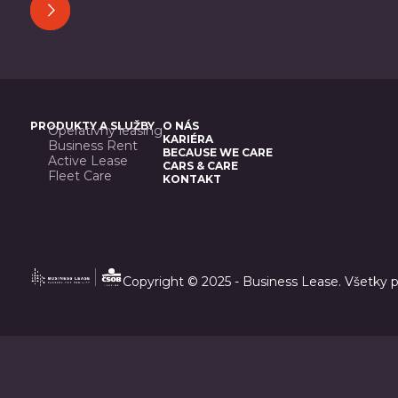
PRODUKTY A SLUŽBY
O NÁS
Operatívny leasing
KARIÉRA
Business Rent
BECAUSE WE CARE
Active Lease
CARS & CARE
Fleet Care
KONTAKT
Copyright © 2025 - Business Lease. Všetky 