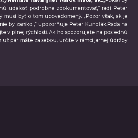
sty.
Nemáte havarijné? Nárok máte, ak..
„Pokiaľ by
istnú udalosť podrobne zdokumentovať,“ radí Peter
torý musí byť o tom upovedomený. „Pozor však, ak je
enie by zanikol,“ upozorňuje Peter Kundlák.Rada na
te v plnej rýchlosti. Ak ho spozorujete na poslednú
ich už pár máte za sebou, určite v rámci jarnej údržby