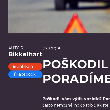
AUTOR
27.3.2018
Bikkelhart
POŠKODIL
Linkedin
PORADÍME
Facebook
Poškodil vám výtlk vozidlo? Po
často nemožné, no čo robiť, ak ste 