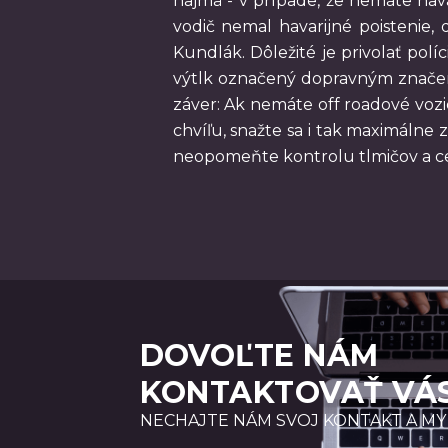
najmä - v prípade, že nemáte hava
vodič nemal havarijné poistenie,
Kundlák. Dôležité je privolať pol
výtlk označený dopravným značení
záver: Ak nemáte off roadové vozi
chvíľu, snažte sa i tak maximálne z
neopomeňte kontrolu tlmičov a ce
DOVOĽTE NÁM
KONTAKTOVAŤ VÁ
NECHAJTE NÁM SVOJ KONTAKT A MY