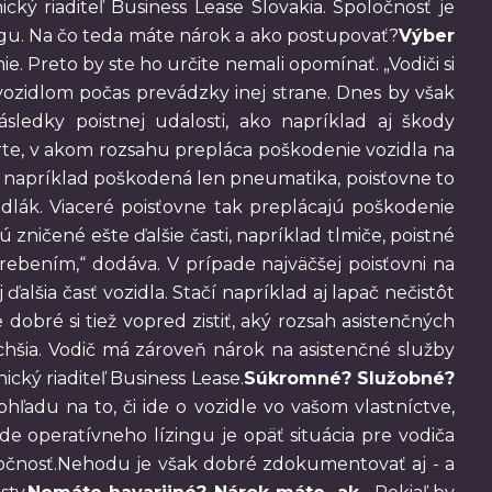
cký riaditeľ Business Lease Slovakia. Spoločnosť je
ngu. Na čo teda máte nárok a ako postupovať?
Výber
e. Preto by ste ho určite nemali opomínať. „Vodiči si
ozidlom počas prevádzky inej strane. Dnes by však
ledky poistnej udalosti, ako napríklad aj škody
rte, v akom rozsahu prepláca poškodenie vozidla na
je napríklad poškodená len pneumatika, poisťovne to
dlák. Viaceré poisťovne tak preplácajú poškodenie
zničené ešte ďalšie časti, napríklad tlmiče, poistné
trebením,“ dodáva. V prípade najväčšej poisťovni na
alšia časť vozidla. Stačí napríklad aj lapač nečistôt
 dobré si tiež vopred zistiť, aký rozsah asistenčných
uchšia. Vodič má zároveň nárok na asistenčné služby
ický riaditeľ Business Lease.
Súkromné? Služobné?
ľadu na to, či ide o vozidle vo vašom vlastníctve,
ade operatívneho lízingu je opäť situácia pre vodiča
ločnosť.Nehodu je však dobré zdokumentovať aj - a