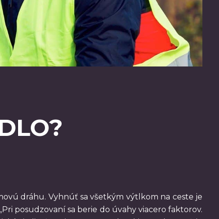
IDLO?
omovú dráhu. Vyhnúť sa všetkým výtlkom na ceste je
 „Pri posudzovaní sa berie do úvahy viacero faktorov.