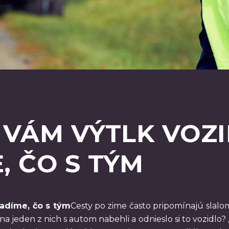
 VÁM VÝTLK VOZ
, ČO S TÝM
radíme, čo s tým
Cesty po zime často pripomínajú slal
na jeden z nich s autom nabehli a odnieslo si to vozidlo?