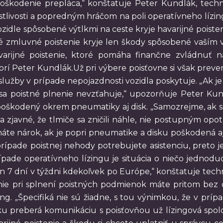
poškodenie prepláca,“ konštatuje Peter Kundlák, techni
tlivosti a popredným hráčom na poli operatívneho lízi
zidle spôsobené výtlkmi na ceste kryje havarijné poisteni
 zmluvné poistenie kryje len škody spôsobené vaším v
rijné poistenie, ktoré pomáha finančne zvládnuť nás
rí Peter Kundlák.Už pri výbere poisťovne si však preve
 služby v prípade nepojazdnosti vozidla poskytuje. „Ak 
sa poistné plnenie nevzťahuje,“ upozorňuje Peter Kun
 poškodený okrem pneumatiky aj disk. „Samozrejme, ak sú 
a zjavné, že tlmiče sa zničili náhle, nie postupným opo
máte nárok, ak je popri pneumatike a disku poškodená aj ď
prípade poistnej nehody potrebujete asistenciu, preto je
rípade operatívneho lízingu je situácia o niečo jednod
dín 7 dní v týždni kdekoľvek po Európe,“ konštatuje techn
ie pri splnení poistných podmienok máte pritom bez oh
ng. „Špecifiká nie sú žiadne, s tou výnimkou, že v príp
ku preberá komunikáciu s poisťovňou už lízingová spo