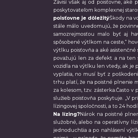
Závisí však aj od poisťovne, aké 
poskytovateľom komplexnej staros
poisťovne je dôležitý
Škody na vo
stále málo uvedomujú, že povinné
samozrejmosťou malo byť aj hava
spôsobené výtlkom na ceste,“ hovo
výtlku poisťovňa a aké asistenčné
považujú len za defekt a na ten 
vozidla na výtlku len vtedy, ak je
vyplatia, no musí byť z poškodeni
trhu platí, že na poistné plnenie 
za kolesom, tzv. zásterka.Často v 
služieb poisťovňa poskytuje. „V p
lízingovej spoločnosti, a to 24 ho
Na lízing?
Nárok na poistné plnen
služobné, alebo na operatívny lízi
jednoduchšia a po nahlásení výtl