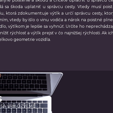
rijné poistenie a škodu si chcete uplatniť u správcu ce
 dá sa škoda uplatniť u správcu cesty. Vtedy musí po
íciu, ktorá zdokumentuje výtlk a určí správcu cesty, k
m, vtedy by išlo o vinu vodiča a nárok na poistné pln
dlo, výtlkom je lepšie sa vyhnúť. Určite ho neprechádzaj
nížiť rýchlosť a výtlk prejsť v čo najnižšej rýchlosti. Ak 
lkovo geometrie vozidla.
S
 SA VÁM OZVEME