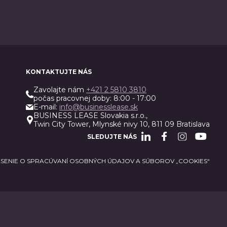
KONTAKTUJTE NÁS
Zavolajte nám
+421 2 5810 3810
počas pracovnej doby: 8:00 - 17:00
E-mail:
info@businesslease.sk
BUSINESS LEASE Slovakia s.r.o.,
Twin City Tower, Mlynské nivy 10, 811 09 Bratislava
SLEDUJTE NÁS
SENIE O SPRACÚVANÍ OSOBNÝCH ÚDAJOV A SÚBOROV „COOKIES“