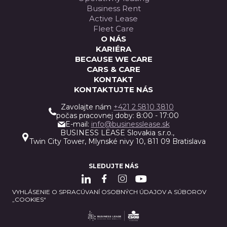
Business Rent
Active Lease
Fleet Care
O NÁS
KARIÉRA
BECAUSE WE CARE
CARS & CARE
KONTAKT
KONTAKTUJTE NÁS
Zavolajte nám
+421 2 5810 3810
počas pracovnej doby: 8:00 - 17:00
E-mail:
info@businesslease.sk
BUSINESS LEASE Slovakia s.r.o.,
Twin City Tower, Mlynské nivy 10, 811 09 Bratislava
SLEDUJTE NÁS
VYHLÁSENIE O SPRACÚVANÍ OSOBNÝCH ÚDAJOV A SÚBOROV
„COOKIES“