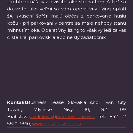
Urobte si náš kvíz a zistite, ako ste na tom. A tiež sa
dozviete, ako veľmi sa vám operatívny lízing oplatí
:)Aj skúsení šoféri majú občas z parkovania husiu
kožu - pri parkovaní v centre sa malé nehody stanú
mihnutím oka. Operatívny lízing to však vyrieši za vás
či ste kráľ parkovísk, alebo neistý začiatočník.
Kontakt
Business Lease Slovakia s.r.o, Twin City
Tower, Mlynské Nivy 10, 821 09
Bratislava
p.volckova@businesslease.sk
, tel.: +421 2
5810 3860,
www.businesslease.sk