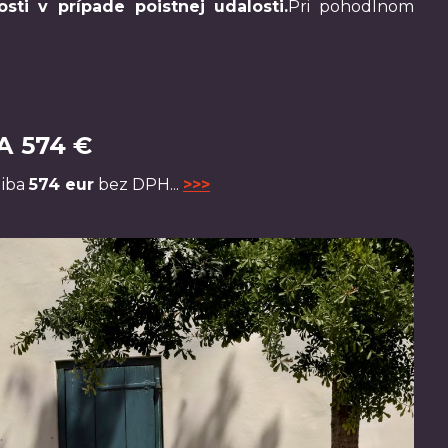
osti v prípade poistnej udalosti.
Pri pohodlnom
 574 €
uiba
574 eur
bez DPH...
>>>