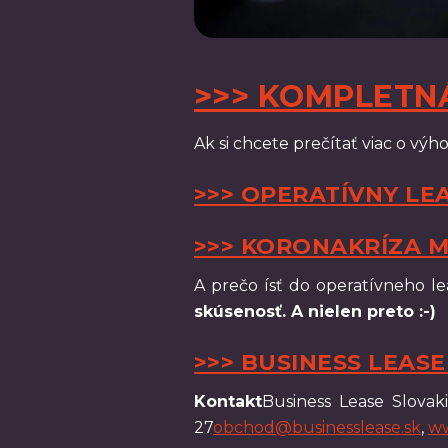
>>> KOMPLETN
Ak si chcete prečítať viac o vý
>>> OPERATÍVNY LE
>>> KORONAKRÍZA M
A prečo ísť do operatívneho le
skúsenosť. A nielen preto :-)
>>> BUSINESS LEAS
Kontakt
Business Lease Slovak
27
obchod@businesslease.sk
,
ww