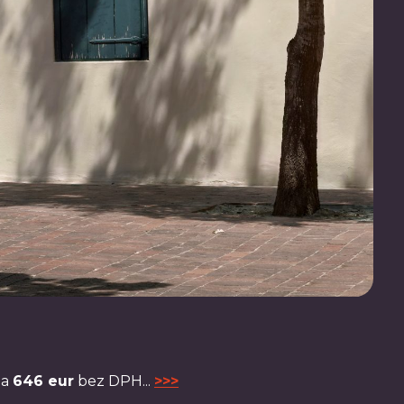
ba
646 eur
bez DPH...
>>>