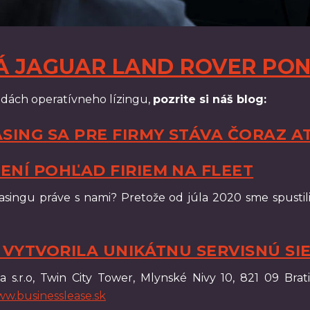
Á JAGUAR LAND ROVER PON
hodách operatívneho lízingu,
pozrite si náš blog:
ASING SA PRE FIRMY STÁVA ČORAZ A
ENÍ POHĽAD FIRIEM NA FLEET
asingu práve s nami? Pretože od júla 2020 sme spustil
E VYTVORILA UNIKÁTNU SERVISNÚ SI
ia s.r.o, Twin City Tower, Mlynské Nivy 10, 821 09 Br
w.businesslease.sk