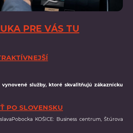
UKA PRE VÁS TU
TRAKTÍVNEJŠÍ
i
vynovené služby, ktoré skvalitňujú zákaznícku
EŤ PO SLOVENSKU
atislavaPobocka KOŠICE: Business centrum, Štúrova