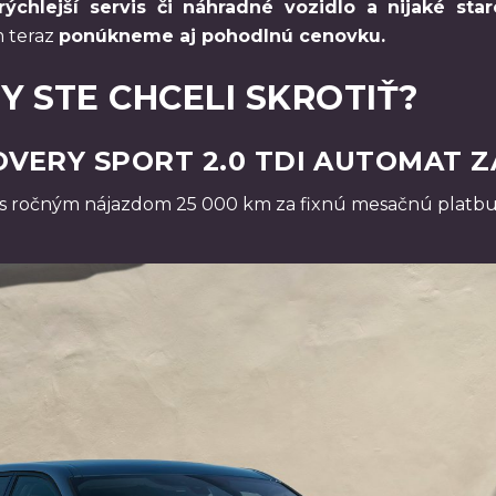
rýchlejší servis či náhradné vozidlo a nijaké star
 teraz
ponúkneme aj pohodlnú cenovku.
Y STE CHCELI SKROTIŤ?
VERY SPORT 2.0 TDI AUTOMAT ZA
 s ročným nájazdom 25 000 km za fixnú mesačnú platb