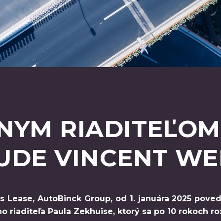
NYM RIADITEĽOM
UDE VINCENT WE
 Lease, AutoBinck Group, od 1. januára 2025 povedi
ho riaditeľa Paula Zekhuise, ktorý sa po 10 rokoch r