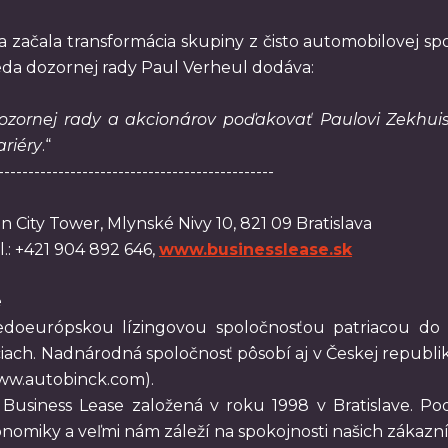
začala transformácia skupiny z čisto automobilovej spo
dseda dozornej rady Paul Verheul dodáva:
zornej rady a akcionárov poďakovať Paulovi Zekhuiso
ariéry
.“
----------------------------------------------
in City Tower, Mlynské Nivy 10, 821 09 Bratislava
el.: +421 904 892 646,
www.businesslease.sk
e
redoeurópskou lízingovou spoločnosťou patriacou do 
ciach. Nadnárodná spoločnosť pôsobí aj v Českej republ
www.autobinck.com).
Business Lease založená v roku 1998 v Bratislave. P
 ekonomiky a veľmi nám záleží na spokojnosti našich zákaz