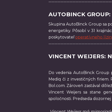
------------------------------------------
AUTOBINCK GROUP: 
Skupina AutoBinck Group sa poča
energetiky. Pôsobí v 31 krajin
poskytovateľ
operatívneho lízi
------------------------------------------
VINCENT WEIJERS: 
Do vedenia AutoBinck Group pr
Mediq či z investičných firie
Bol.com. Zároveň zastával dôleži
Vincent Weijers sa stane gen
spoločnosti. Predseda dozornej
„
Vincent Weijers má mimoriadn