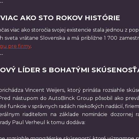
--
VIAC AKO STO ROKOV HISTÓRIE
s viac ako storočia svojej existencie stala jednou z po
ách sveta vrátane Slovenska a má približne 1 700 zamest
ngu pre firmy
.
--
NOVÝ LÍDER S BOHATÝMI SKÚSENOSŤ
ichádza Vincent Weijers, ktorý prináša rozsiahle skús
m. Pred nástupom do AutoBinck Group pôsobil ako pre
té funkcie v správnych radách niekoľkých nadácií, firiem a
erálnym riaditeľom na základe nominácie dozornej ra
 rady Paul Verheul k tomu dodáva:
e rozsiahle manažérske skúsenosti, ktoré významne pr