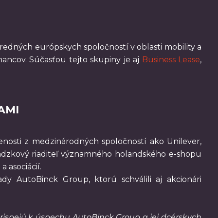
predných európskych spoločností v oblasti mobility a
nancov. Súčasťou tejto skupiny je aj
Business Lease
,
AMI
enosti z medzinárodných spoločností ako Unilever,
vádzkový riaditeľ významného holandského e-shopu
 asociácií.
dy AutoBinck Group, ktorú schválili aj akcionári
ispejú k úspechu AutoBinck Group a jej dcérskych