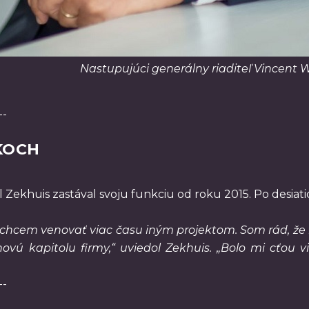
Nastupujúci generálny riaditeľ Vincent W
--
KOCH
l Zekhuis zastával svoju funkciu od roku 2015. Po desiatic
 chcem venovať viac času iným projektom. Som rád, že 
ovú kapitolu firmy,“ uviedol Zekhuis. „Bolo mi cťou 
--