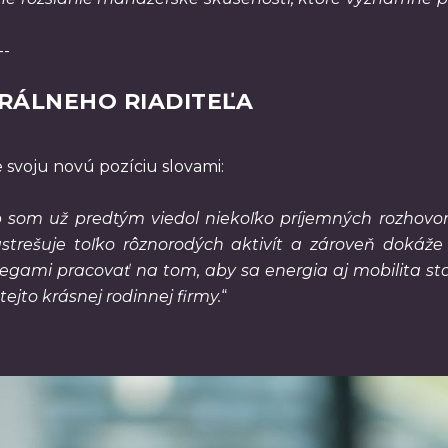
--
RÁLNEHO RIADITEĽA
svoju novú pozíciu slovami:
 som už predtým viedol niekoľko príjemných rozhovo
trešuje toľko rôznorodých aktivít a zároveň dokáže 
egami pracovať na tom, aby sa energia aj mobilita st
 tejto krásnej rodinnej firmy.
“