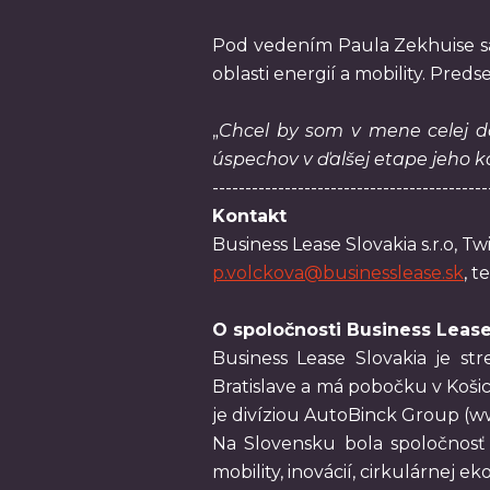
Pod vedením Paula Zekhuise sa 
oblasti energií a mobility. Pre
„
Chcel by som v mene celej do
úspechov v ďalšej etape jeho k
------------------------------------------
Kontakt
Business Lease Slovakia s.r.o, Tw
p.volckova@businesslease.sk
, t
O spoločnosti Business Leas
Business Lease Slovakia je st
Bratislave a má pobočku v Koši
je divíziou AutoBinck Group (
Na Slovensku bola spoločnosť 
mobility, inovácií, cirkulárnej