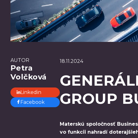
AUTOR
18.11.2024
Petra
GENERÁL
Volčková
Linkedin
GROUP B
Facebook
Materskú spoločnosť Business
vo funkcii nahradí doterajšie