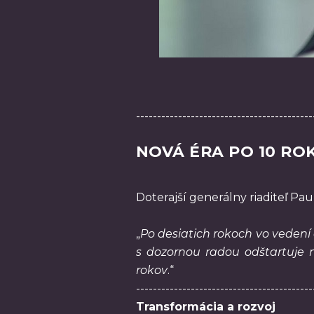
------------------------------------------
NOVÁ ÉRA PO 10 RO
Doterajší generálny riaditeľ Pau
„
Po desiatich rokoch vo vedení
s dozornou radou odštartuje n
rokov
.“
------------------------------------------
Transformácia a rozvoj