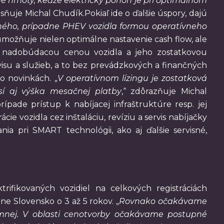
né hmoty, keďže elektrický pohon je pri optimálnom
esňuje Michal Chudík.Pokiaľ ide o ďalšie úspory, dajú
aného, prípadne PHEV vozidla formou operatívneho
umožňuje nielen optimálne nastavenie cash flow, ale
zi nadobúdacou cenou vozidla a jeho zostatkovou
isu a služieb, a to bez prevádzkových a finančných
o novinkách. „
V operatívnom lízingu je zostatková
sí aj výška mesačnej platby
,“ zdôrazňuje Michal
ípade prístup k nabíjacej infraštruktúre resp. jej
cie vozidla cez inštaláciu, revíziu a servis nabíjačky
ia pri SMART technológii, ako aj ďalšie servisné,
rifikovaných vozidiel na celkových registráciách
ne Slovensko o 3 až 5 rokov. „
Rovnako očakávame
kromnej. V oblasti cenotvorby očakávame postupné