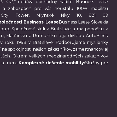
ch áut
,“ dodáva obchodný riaditeľ Business Lease
iť a zabezpečiť pre vás neustálu 100% mobilitu
in City Tower, Mlynské Nivy 10, 821 09
poločnosti Business Lease
Business Lease Slovakia
oup. Spoločnosť sídli v Bratislave a má pobočku v
ľsku, Maďarsku a Rumunsku a je divíziou AutoBinck
 v roku 1998 v Bratislave. Podporujeme myšlienky
ží na spokojnosti našich zákazníkov, zamestnancov aj
dnotách. Okrem veľkých medzinárodných zákazníkov
na mieru.
Komplexné riešenie mobility:
Služby pre