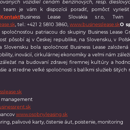
fikovaných vozidiel cenám benzínových, resp. dieslový
ý team je vám k dispozícii poradiť, pomôcť vyrieš
k
Kontakt
Business Lease Slovakia s.r.o, Tw
ease.sk
, tel.: +421 2 5810 3860,
www.businesslease.sk
O s
 spoločnosťou patriacou do skupiny Business Lease Gr
osť pôsobí aj v Českej republike, na Slovensku, v Po
Na Slovensku bola spoločnosť Business Lease založená
ility, inovácií, cirkulárnej ekonomiky a veľmi nám zále
i záležať na budovaní zdravej firemnej kultúry a ho
e a stredne veľké spoločnosti s balíkmi služieb šitých 
slease.sk
et management
sinessrent.sk
tnancov
www.osobnyleasing.sk
ing, palivové karty, čistenie áut, poistenie, monitoring