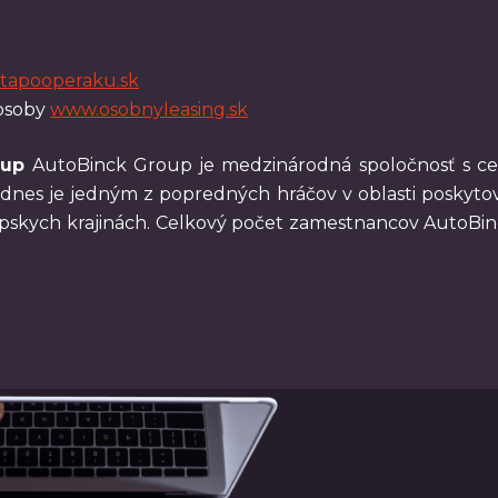
tapooperaku.sk
 osoby
www.osobnyleasing.sk
oup
AutoBinck Group je medzinárodná spoločnosť s c
dnes je jedným z popredných hráčov v oblasti poskytovan
pskych krajinách. Celkový počet zamestnancov AutoBinc