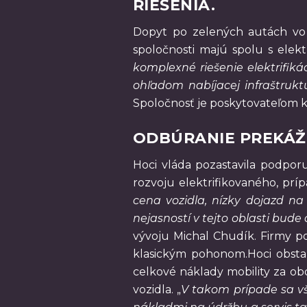
RIEŠENIA.
Dopyt po zelených autách vo f
spoločnosti majú spolu s elekt
komplexné riešenie elektrifiká
ohľadom nabíjacej infraštrukt
Spoločnosť je poskytovateľom ko
ODBÚRANIE PREKÁ
Hoci vláda pozastavila podporu
rozvoju elektrifikovaného, prí
cena vozidla, nízky dojazd na
nejasností v tejto oblasti bude
vývoju Michal Chudík. Firmy po
klasickým pohonom.Hoci obstará
celkové náklady mobility za ob
vozidla. „
V takom prípade sa vš