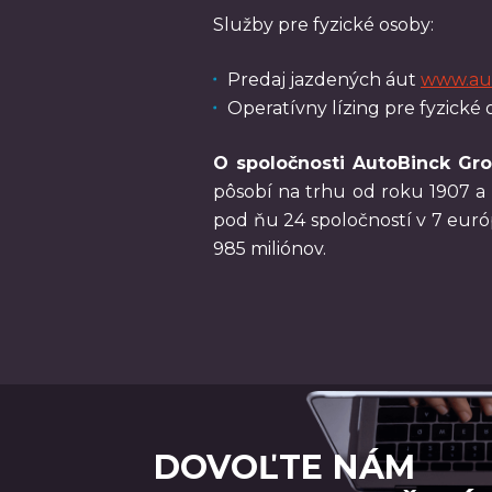
Služby pre fyzické osoby:
Predaj jazdených áut
www.au
Operatívny lízing pre fyzické
O spoločnosti AutoBinck Gr
pôsobí na trhu od roku 1907 a 
pod ňu 24 spoločností v 7 euró
985 miliónov.
DOVOĽTE NÁM