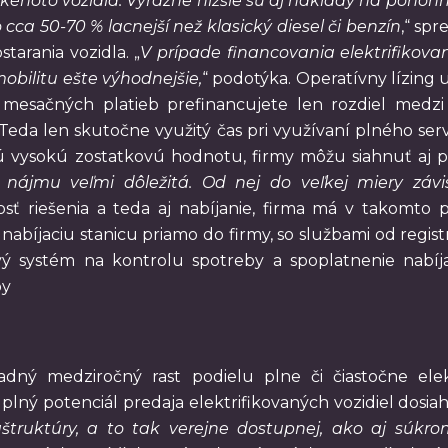
kéhoto vozidla. Výrazne nižšie sú aj náklady na pohon
ca 50-70 % lacnejší než klasický diesel či benzín
,“ spr
arania vozidla. „
V prípade financovania elektrifikov
obilitu ešte výhodnejšie,
“ podotýka. Operatívny lízing 
i mesačných platieb prefinancujete len rozdiel med
da len skutočne využitý čas pri využívaní plného serv
jú vysokú zostatkovú hodnotu, firmy môžu siahnuť aj p
 nájmu veľmi dôležitá. Od nej do veľkej miery závi
ť riešenia a teda aj nabíjanie, firma má v takomto pr
abíjaciu stanicu priamo do firmy, so službami od registrá
ý systém na kontrolu spotreby a spoplatnenie nabíjan
by
dný medziročný rast podielu plne či čiastočne elekt
lný potenciál predaja elektrifikovaných vozidiel dosiah
fraštruktúry, a to tak verejne dostupnej, ako aj sú