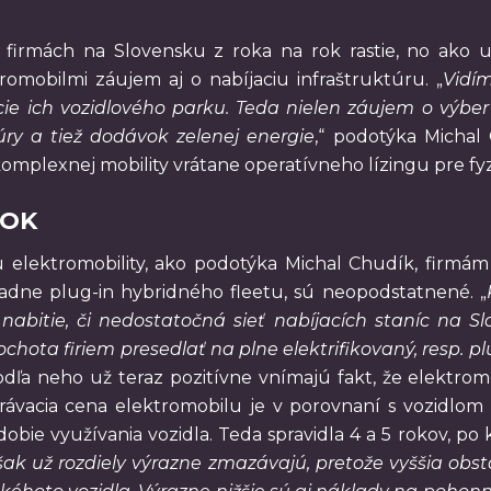
irmách na Slovensku z roka na rok rastie, no ako uk
romobilmi záujem aj o nabíjaciu infraštruktúru. „
Vidí
cie ich vozidlového parku. Teda nielen záujem o výber
úry a tiež dodávok zelenej energie
,“ podotýka Michal 
mplexnej mobility vrátane operatívneho lízingu pre fyz
ŽOK
 elektromobility, ako podotýka Michal Chudík, firmám 
padne plug-in hybridného fleetu, sú neopodstatnené. „
 nabitie, či nedostatočná sieť nabíjacích staníc na
 ochota firiem presedlať na plne elektrifikovaný, resp. p
dľa neho už teraz pozitívne vnímajú fakt, že elektrom
vacia cena elektromobilu je v porovnaní s vozidlom na
dobie využívania vozidla. Teda spravidla 4 a 5 rokov, 
ak už rozdiely výrazne zmazávajú, pretože vyššia obs