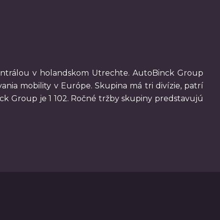
entrálou v holandskom Utrechte. AutoBinck Group
ia mobility v Európe. Skupina má tri divízie, patrí
k Group je 1 102. Ročné tržby skupiny predstavujú