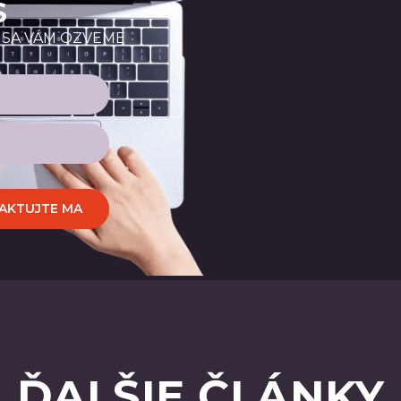
S
 SA VÁM OZVEME
AKTUJTE MA
ĎALŠIE ČLÁNKY