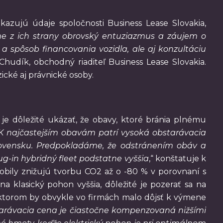
azujú údaje spoločnosti Business Lease Slovakia,
me z ich strany obrovský entuziazmus a záujem o
 a spôsob financovania vozidla, ale aj konzultáciu
Chudík, obchodný riaditeľ Business Lease Slovakia.
ické aj právnické osoby.
je dôležité ukázať, že obavy, ktoré bránia plnému
K najčastejším obavám patrí vysoká obstarávacia
 Slovensku. Predpokladáme, že odstránením obáv a
lug-in hybridný fleet podstatne vyššia
,“ konštatuje k
obily znižujú tvorbu CO2 až o -80 % v porovnaní s
 klasický pohon vyššia, dôležité je pozerať sa na
po ktorom by obvykle vo firmách malo dôjsť k výmene
tarávacia cena je čiastočne kompenzovaná nižšími