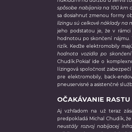
nákladmi na údržbu a servis ta
spôsobe nabíjania na 100 km o c
sa dosiahnuť zmenou formy obst
lízingu sú celkové náklady na m
jeho podstatou je, že v rámc
hodnotou po skončení nájmu. Te
rizík. Keďže elektromobily ma
hodnota vozidla po skončení
Chudík.Pokiaľ ide o komplexnos
lízingová spoločnosť zabezpečí n
pre elektromobily, back-endov
pneuservisné a asistenčné služ
OČAKÁVANIE RASTU
Aj vzhľadom na už teraz zása
predpokladá Michal Chudík, že p
neustály rozvoj nabíjacej in