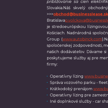
približovanie sa cien elektri
Slovakia.Náš skvelý obchodn
>>>
obchod@businesslease.s
Bratislava
p.volckova@businessl
je stredoeurópskou lízingovou
Košiciach. Nadnárodná spoločn
Group (
www.autobinck.com
).
spoločenskej zodpovednosti, mob
našich dodávateľov. Dávame s
poskytujeme služby aj pre menši
firmy:
Operatívny lízing
www.busines
Správa vozového parku - fle
Krátkodobý prenájom
www.bu
Operatívny lízing pre zames
Iné doplnkové služby - car shar