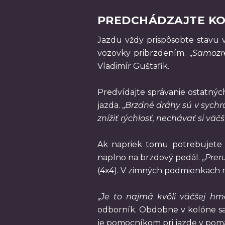
PREDCHÁDZAJTE KO
Jazdu vždy prispôsobte stavu v
vozovky pribrzdením. „
Samozre
Vladimír Guštafik.
Predvídajte správanie ostatnýc
jazda. „
Brzdné dráhy sú v sychra
znížiť rýchlosť, nechávať si väč
Ak napriek tomu potrebujete 
naplno na brzdový pedál. „
Prer
(4x4). V zimných podmienkach m
„
Je to najmä kvôli väčšej hmot
odborník. Obdobne v kolóne sa
je pomocníkom pri jazde v pomal