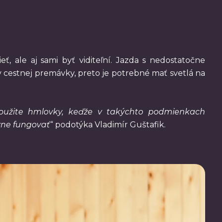
eť, ale aj sami byť viditeľní. Jazda s nedostatočne
 cestnej premávky, preto je potrebné mať svetlá na
 použite hmlovky, keďže v takýchto podmienkach
vne fungovať
“ podotýka Vladimír Guštafik.