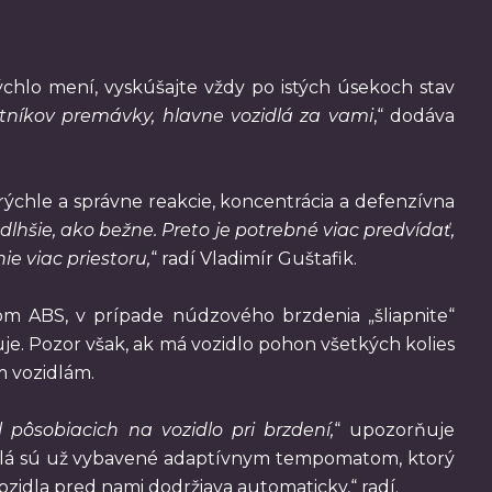
rýchlo mení, vyskúšajte vždy po istých úsekoch stav
tníkov premávky, hlavne vozidlá za vami
,“ dodáva
rýchle a správne reakcie, koncentrácia a defenzívna
lhšie, ako bežne. Preto je potrebné viac predvídať,
ie viac priestoru,
“ radí Vladimír Guštafik.
om ABS, v prípade núdzového brzdenia „šliapnite“
ľuje. Pozor však, ak má vozidlo pohon všetkých kolies
m vozidlám.
 pôsobiacich na vozidlo pri brzdení,
“ upozorňuje
idlá sú už vybavené adaptívnym tempomatom, ktorý
zidla pred nami dodržiava automaticky,“ radí.