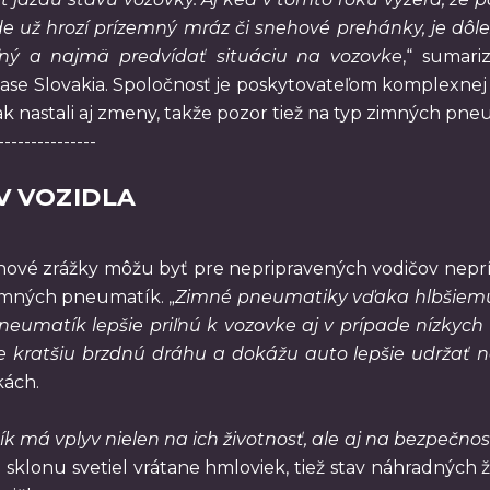
kde už hrozí prízemný mráz či snehové prehánky, je dô
iteľný a najmä predvídať situáciu na vozovke
,“ sumari
ase Slovakia. Spoločnosť je poskytovateľom komplexnej m
k nastali aj zmeny, takže pozor tiež na typ zimných pne
---------------
V VOZIDLA
ehové zrážky môžu byť pre nepripravených vodičov nepr
imných pneumatík. „
Zimné pneumatiky vďaka hlbšiemu 
eumatík lepšie priľnú k vozovke aj v prípade nízkyc
kratšiu brzdnú dráhu a dokážu auto lepšie udržať n
kách.
má vplyv nielen na ich životnosť, ale aj na bezpečnos
 sklonu svetiel vrátane hmloviek, tiež stav náhradných