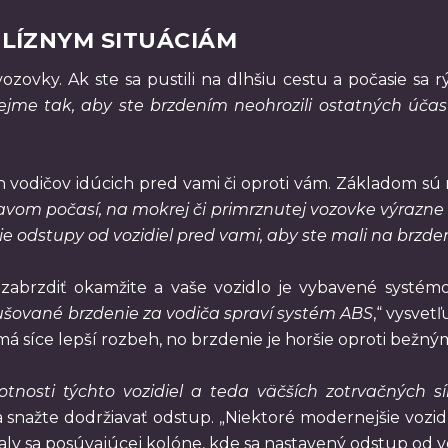
LÍZNYM SITUÁCIÁM
ozovky. Ak ste sa pustili na dlhšiu cestu a počasie sa 
jme tak, aby ste brzdením neohrozili ostatných účas
h vodičov idúcich pred vami či oproti vám. Základom sú 
vom počasí, na mokrej či primrznutej vozovke výrazne d
šie odstupy od vozidiel pred vami, aby ste mali na brzden
zabrzdiť okamžite a vaše vozidlo je vybavené systém
ušované brzdenie za vodiča spraví systém ABS
,“ vysvet
á síce lepší rozbeh, no brzdenie je horšie oproti bežný
nosti týchto vozidiel a teda väčších zotrvačných síl
 snažte dodržiavať odstup. „Niektoré modernejšie voz
y sa posúvajúcej kolóne, kde sa nastavený odstup od vo