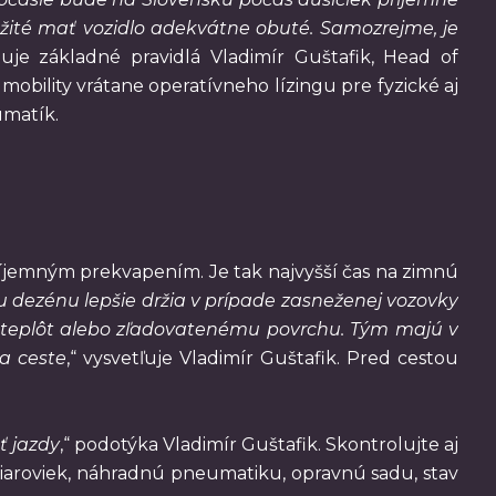
ležité mať vozidlo adekvátne obuté. Samozrejme, je
zuje základné pravidlá Vladimír Guštafik, Head of
obility vrátane operatívneho lízingu pre fyzické aj
umatík.
íjemným prekvapením. Je tak najvyšší čas na zimnú
dezénu lepšie držia v prípade zasneženej vozovky
h teplôt alebo zľadovatenému povrchu. Tým majú v
a ceste
,“ vysvetľuje Vladimír Guštafik. Pred cestou
ť jazdy
,“ podotýka Vladimír Guštafik. Skontrolujte aj
 žiaroviek, náhradnú pneumatiku, opravnú sadu, stav