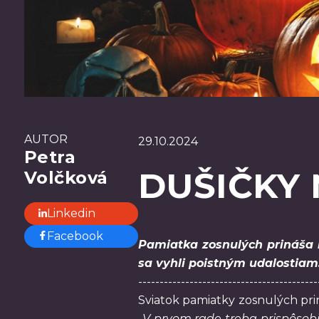
AUTOR
29.10.2024
Petra
DUŠIČKY
Volčková
Linkedin
Facebook
Pamiatka zosnulých prináša n
sa vyhli poistným udalostiam
------------------------------------------
Sviatok pamiatky zosnulých prin
„
V prvom rade treba prispôsobi