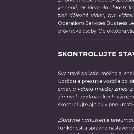
jesenné, ak idete do oblastí, 
tiež dôležité vidieť, byť vid
Operations Services Business Le
právnické osoby. Od októbra vša
------------------------------------------
SKONTROLUJTE STA
Sychravé počasie, možno aj sn
údržbu a prezutie vozidla do z
smer, a vďaka mäkšej zmesi pn
zimných podmienkach výrazne 
skontrolujte aj tlak v pneumati
„
Správne nahustenie pneumatík 
funkčnosť a správne nastavenie