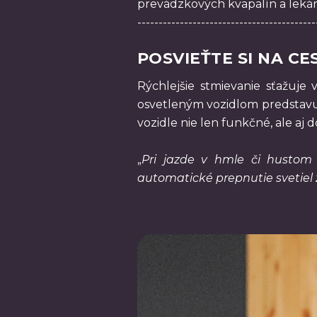
prevádzkových kvapalín a lekár
------------------------------------------
POSVIEŤTE SI NA CE
Rýchlejšie stmievanie sťažuje v
osvetleným vozidlom predstavuj
vozidle nie len funkčné, ale aj 
„
Pri jazde v hmle či hustom 
automatické prepnutie svetiel 