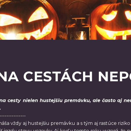
 NA CESTÁCH NE
a cesty nielen hustejšiu premávku, ale často aj ner
.
---------------
áša vždy aj hustejšiu premávku a s tým aj rastúce riziko
ť jazdu stavu vozovky. Aj keď v tomto roku vyzerá, že