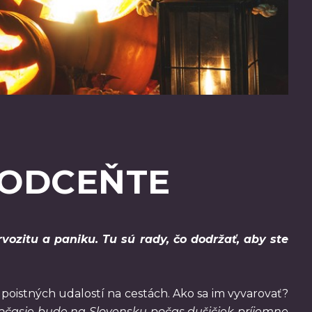
PODCEŇTE
vozitu a paniku. Tu sú rady, čo dodržať, aby ste
 poistných udalostí na cestách. Ako sa im vyvarovať?
 počasie bude na Slovensku počas dušičiek príjemne