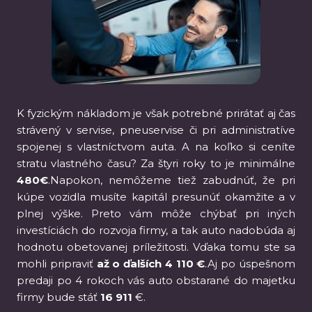
K fyzickým nákladom je však potrebné prirátať aj čas
strávený v servise, pneuservise či pri administratíve
spojenej s vlastníctvom auta. A na koľko si ceníte
stratu vlastného času? Za štyri roky to je minimálne
480€
.Napokon, nemôžeme tiež zabudnúť, že pri
kúpe vozidla musíte kapitál presunúť okamžite a v
plnej výške. Preto vám môže chýbať pri iných
investíciách do rozvoja firmy, a tak auto nadobúda aj
hodnotu obetovanej príležitosti. Vďaka tomu ste sa
mohli pripraviť
až o ďalších 4 110 €
.Aj po úspešnom
predaji po 4 rokoch vás auto obstarané do majetku
firmy bude stáť
16 911
€.