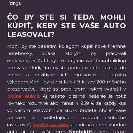
lízingu.
ČO BY STE SI TEDA MOHLI
KÚPIŤ, KEBY STE VAŠE AUTO
LEASOVALI?
Mohli by ste desiatim kolegom kúpiť nové firemné
notebooky, vďaka ktorým by pracovali
efektívnejšie.Mohli by ste zorganizovať teambuilding
pre vašich ľudí, čím by ste podporili entuziazmus do
práce a pozitívne ich motivovali k lepším
výkonom.Mohli by ste si kúpiť 9 kusov 200-ročného
prezervatívu, ktorý sa pred tromi rokmi vydražil v
online aukcii
. Aj takéto bizarné riešenie je totiž
rovnako rozumné ako minúť 4 959 € za každý kus
vo vašom vozovom parku.Ak budete chcieť vaše
peniaze v nasledujúcom období skutočne
investovať,
ozvite sa nám
a radi nájdeme vhodné
autá aj pre vašu firmu.
Kontakt
Business Lease