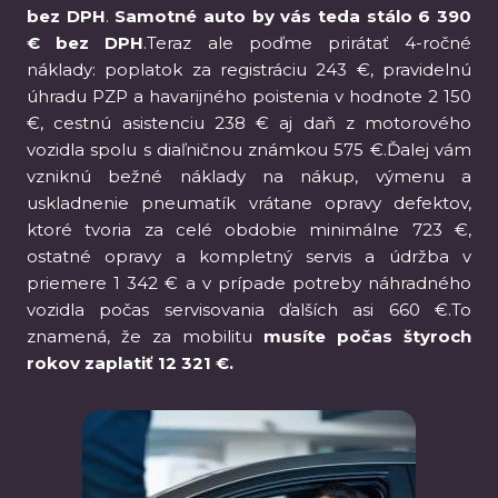
bez DPH
.
Samotné auto by vás teda stálo 6 390
€ bez DPH
.Teraz ale poďme prirátať 4-ročné
náklady: poplatok za registráciu 243 €, pravidelnú
úhradu PZP a havarijného poistenia v hodnote 2 150
€, cestnú asistenciu 238 € aj daň z motorového
vozidla spolu s diaľničnou známkou 575 €.Ďalej vám
vzniknú bežné náklady na nákup, výmenu a
uskladnenie pneumatík vrátane opravy defektov,
ktoré tvoria za celé obdobie minimálne 723 €,
ostatné opravy a kompletný servis a údržba v
priemere 1 342 € a v prípade potreby náhradného
vozidla počas servisovania ďalších asi 660 €.To
znamená, že za mobilitu
musíte počas štyroch
rokov zaplatiť 12 321 €.