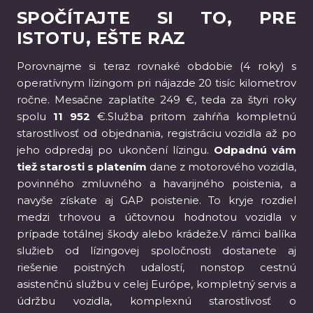
SPOČÍTAJTE SI TO, PRE
ISTOTU, EŠTE RAZ
Porovnajme si teraz rovnaké obdobie (4 roky) s
operatívnym lízingom pri nájazde 20 tisíc kilometrov
ročne. Mesačne zaplatíte 249 €, teda za štyri roky
spolu
11 952
€.Služba pritom zahŕňa kompletnú
starostlivosť od objednania, registráciu vozidla až po
jeho odpredaj po ukončení lízingu.
Odpadnú vám
tiež starosti s platením
dane z motorového vozidla,
povinného zmluvného a havarijného poistenia, a
navyše získate aj GAP poistenie. To kryje rozdiel
medzi trhovou a účtovnou hodnotou vozidla v
prípade totálnej škody alebo krádeže.V rámci balíka
služieb od lízingovej spoločnosti dostanete aj
riešenie poistných udalostí, nonstop cestnú
asistenčnú službu v celej Európe, kompletný servis a
údržbu vozidla, komplexnú starostlivosť o