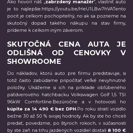
Ako hovorí náš „
zabrzdený manažér
“, vlastniť auto
je to najlepšie.https://youtu.be/HeU1LBw7hVATento
pocit je celkom pochopiteľný, no ak sa pozrieme na
skutočný dopad takého nákupu na stav firmy,
prídeme k celkom iným záverom.
SKUTOČNÁ CENA AUTA JE
ODLIŠNÁ OD CENOVKY V
SHOWROOME
Do nákladov, ktorú auto pre firmu predstavuje, si
totiž často zabúdame pripočítať veľké nevyhnutné
položky. Ukážeme si ich na príklade obľúbeného
päťdverového hatchbacku Volkswagen Golf 1,5 TSI
96kW Comfortline.Bezúročne a v hotovosti ho
kúpite za 14 490 € bez DPH
.Po roku stratí vozidlo
bežne 30 až 50 % svojej hodnoty. Ak by ste ho chceli
predať, povedzme, po štyroch rokoch, v súčasnosti
by ste zaň na trhu jazdených vozidiel dostali
8 100 €