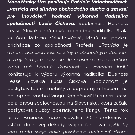
Manažérsky tím posilňuje Patrícia Valachovičová.
„Patrícia má silného obchodného ducha a zmysel
pre inovácie,“ hodnotí výkonná riaditeľka
spoločnosti Lucia Čišková.
Spoločnosť Business
Lease Slovakia má novú obchodnú riaditeľku. Stala
sa ňou Patrícia Valachovičová, ktorá na pozíciu
prichádza zo spoločnosti Profesia.
„Patrícia je
dynamická osobnosť so silným obchodným duchom
a zmyslom pre inovácie. Je skúsenou manažérkou,
ktorá má bohaté skúsenosti s vedením ľudí,“
konštatuje k výberu výkonná riaditeľka Business
Lease Slovakia Lucia Čišková. Spoločnosť je
poskytovateľom mobility a popredným hráčom na
poli operatívneho lízingu. Spoločnosť Business Lease
bola prvou spoločnosťou na Slovensku, ktorá začala
poskytovať služby operatívneho lízingu. Tento rok
oslávi Business Lease Slovakia 20. narodeniny a
vstúpi do novej dekády svojho fungovania.
„Ak by
som mala svoje nové pôsobenie definovať dvomi