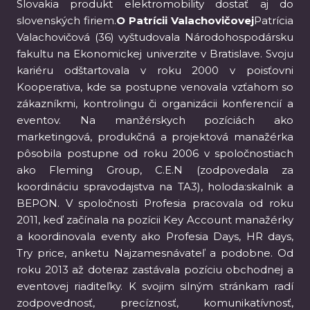
Slovakia produkt elektromobility dostať aj do
slovenských firiem.
O Patrícii Valachovičovej
Patrícia
Valachovičová (36) vyštudovala Národohospodársku
fakultu na Ekonomickej univerzite v Bratislave. Svoju
kariéru odštartovala v roku 2000 v poisťovni
Kooperativa, kde sa postupne venovala vzťahom so
zákazníkmi, kontrolingu či organizácii konferencií a
eventov. Na manžérskych pozíciách ako
marketingová, produkčná a projektová manažérka
pôsobila postupne od roku 2006 v spoločnostiach
ako Fleming Group, C.E.N (zodpovedala za
koordináciu spravodajstva na TA3), holoda:skalnik a
BEPON. V spoločnosti Profesia pracovala od roku
2011, keď začínala na pozícii Key Account manažérky
a koordinovala eventy ako Profesia Days, HR days,
Try price, anketu Najzamesnávateľ a podobne. Od
roku 2013 až doteraz zastávala pozíciu obchodnej a
eventovej riaditeľky. K svojim silným stránkam radí
zodpovednosť, precíznosť, komunikatívnosť,