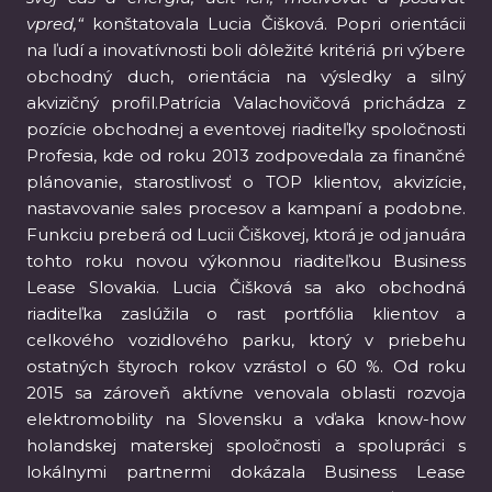
vpred,“
konštatovala Lucia Čišková. Popri orientácii
na ľudí a inovatívnosti boli dôležité kritériá pri výbere
obchodný duch, orientácia na výsledky a silný
akvizičný profil.Patrícia Valachovičová prichádza z
pozície obchodnej a eventovej riaditeľky spoločnosti
Profesia, kde od roku 2013 zodpovedala za finančné
plánovanie, starostlivosť o TOP klientov, akvizície,
nastavovanie sales procesov a kampaní a podobne.
Funkciu preberá od Lucii Čiškovej, ktorá je od januára
tohto roku novou výkonnou riaditeľkou Business
Lease Slovakia. Lucia Čišková sa ako obchodná
riaditeľka zaslúžila o rast portfólia klientov a
celkového vozidlového parku, ktorý v priebehu
ostatných štyroch rokov vzrástol o 60 %. Od roku
2015 sa zároveň aktívne venovala oblasti rozvoja
elektromobility na Slovensku a vďaka know-how
holandskej materskej spoločnosti a spolupráci s
lokálnymi partnermi dokázala Business Lease