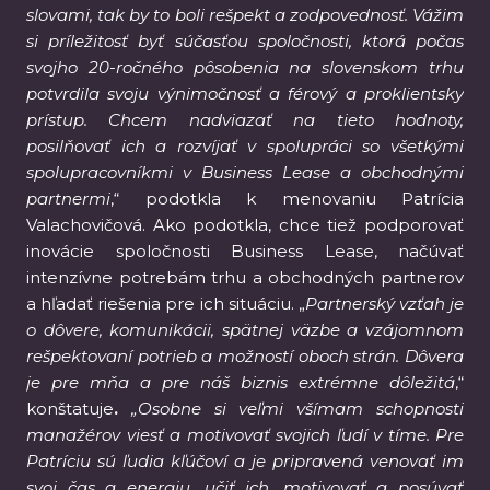
slovami, tak by to boli rešpekt a zodpovednosť. Vážim
si príležitosť byť súčasťou spoločnosti, ktorá počas
svojho 20-ročného pôsobenia na slovenskom trhu
potvrdila svoju výnimočnosť a férový a proklientsky
prístup. Chcem nadviazať na tieto hodnoty,
posilňovať ich a rozvíjať v spolupráci so všetkými
spolupracovníkmi v Business Lease a obchodnými
partnermi
,“ podotkla k menovaniu Patrícia
Valachovičová. Ako podotkla, chce tiež podporovať
inovácie spoločnosti Business Lease, načúvať
intenzívne potrebám trhu a obchodných partnerov
a hľadať riešenia pre ich situáciu. „
Partnerský vzťah je
o dôvere, komunikácii, spätnej väzbe a vzájomnom
rešpektovaní potrieb a možností oboch strán. Dôvera
je pre mňa a pre náš biznis extrémne dôležitá
,“
konštatuje
.
„Osobne si veľmi všímam schopnosti
manažérov viesť a motivovať svojich ľudí v tíme. Pre
Patríciu sú ľudia kľúčoví a je pripravená venovať im
svoj čas a energiu, učiť ich, motivovať a posúvať