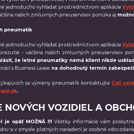
né jednoducho vyhľadať prostredníctvom aplikácie
Vyhľ
väčšina našich zmluvných pneuservisov ponúka aj
možnos
ch pneumatík
né jednoducho vyhľadať prostredníctvom aplikácie
Vyhľ
prezutie - väčšina našich zmluvných pneuservisov po
lásiť, že letné pneumatiky nemá klient nikde uskl
práci s Business Lease
na dohodnutý termín zabezpečí
týkajúcich sa výmeny pneumatík kontaktujte
Call cen
ease.sk
.
 NOVÝCH VOZIDIEL A OBC
l je opäť MOŽNÁ !!!
Všetky informácie vám poskytne
odov a v zmysle platných nariadení je osobné odovzda