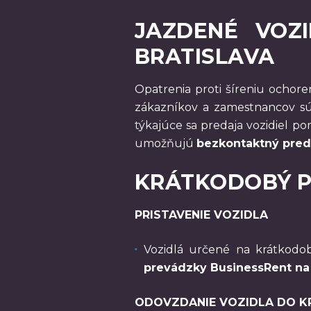
JAZDENÉ VOZI
BRATISLAVA
Opatrenia proti šíreniu ochor
zákazníkov a zamestnancov sú
týkajúce sa predaja vozidiel po
umožňujú
bezkontaktný pred
KRÁTKODOBÝ PR
PRISTAVENIE VOZIDLA
Vozidlá určené na krátkodob
prevádzky BusinessRent na G
ODOVZDANIE VOZIDLA DO 