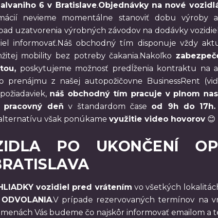
alvaniho 6 v Bratislave
.
Objednávky na nové vozidl
mácií nevieme momentálne stanoviť dobu výroby a 
ad uzatvorenia výrobných závodov na dodávky vozidie
diel informovať.Náš obchodný tím disponuje vždy ak
žitej mobility bez potreby čakania.Nakoľko
zabezpeče
itou,
poskytujeme možnosť predĺženia kontraktu na a
 prenájmu z našej autopožičovne BusinessRent (viď v
požiadaviek,
náš obchodný tím pracuje v plnom nas
 pracovný deň
v štandardom čase
od 9h do 17h
 alternatívu však ponúkame
využitie video hovorov
😊
ZIDLA PO UKONČENÍ OPE
BRATISLAVA
LIADKY vozidiel pred vrátením
vo všetkých lokalitách,
 ODVOLANIA
.V prípade rezervovaných termínov na vrá
menách Vás budeme čo najskôr informovať emailom a te