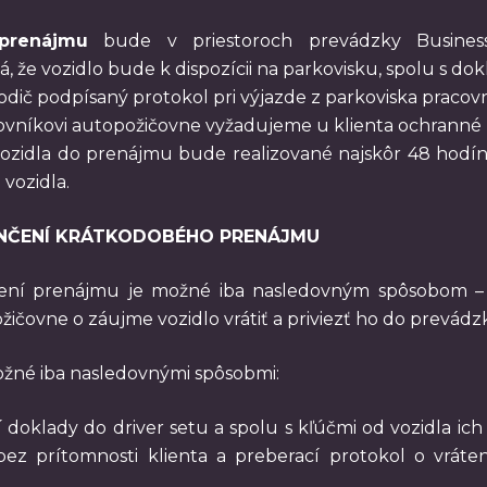
prenájmu
bude v priestoroch prevádzky Business
, že vozidlo bude k dispozícii na parkovisku, spolu s d
odič podpísaný protokol pri výjazde z parkoviska pracov
ovníkovi autopožičovne vyžadujeme u klienta ochranné p
zidla do prenájmu bude realizované najskôr 48 hodín o
 vozidla.
ONČENÍ KRÁTKODOBÉHO PRENÁJMU
čení prenájmu je možné iba nasledovným spôsobom – 
ičovne o záujme vozidlo vrátiť a priviezť ho do prevádzk
ožné iba nasledovnými spôsobmi:
ží doklady do driver setu a spolu s kľúčmi od vozidla 
ez prítomnosti klienta a preberací protokol o vráten