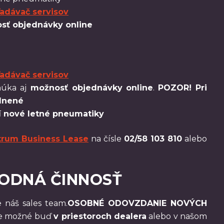
adávač servisov
ť objednávky online
adávač servisov
núka aj
možnosť objednávky online
.
POZOR! Pri
adnené
 nové letné pneumatiky
trum Business Lease
na čísle
02/58 103 810
alebo
HODNÁ ČINNOSŤ
 náš sales team.
OSOBNÉ ODOVZDANIE NOVÝCH
nie možné buď
v priestoroch dealera
alebo v našom