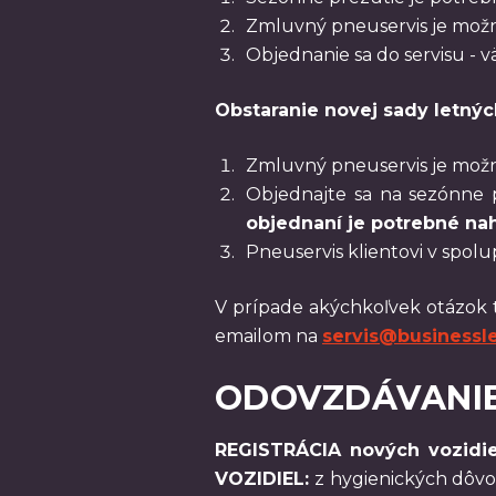
Zmluvný pneuservis je mož
Objednanie sa do servisu - 
Obstaranie novej sady letný
Zmluvný pneuservis je mož
Objednajte sa na sezónne 
objednaní je potrebné nah
Pneuservis klientovi v spolu
V prípade akýchkoľvek otázok 
emailom na
servis@businessl
ODOVZDÁVANIE
REGISTRÁCIA nových vozidie
VOZIDIEL:
z hygienických dôv