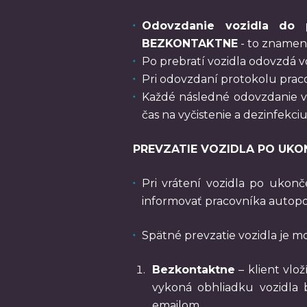
Odovzdanie vozidla do 
BEZKONTAKTNE
- to znamená
Po prebratí vozidla odovzdá v
Pri odovzdaní protokolu prac
Každé následné odovzdanie vo
čas na vyčistenie a dezinfekciu
PREVZATIE VOZIDLA PO UK
Pri vrátení vozidla po ukon
informovať pracovníka autopož
Spätné prevzatie vozidla je m
Bezkontaktne
– klient vlo
vykoná obhliadku vozidla b
emailom.