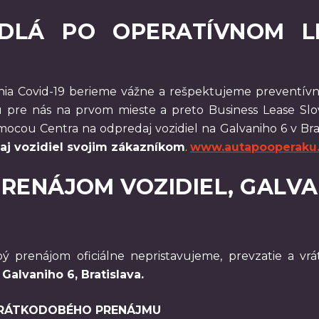
DLÁ PO OPERATÍVNOM LE
enia Covid-19 berieme vážne a rešpektujeme preventívn
 pre nás na prvom mieste a preto Business Lease Sl
mocou Centra na odpredaj vozidiel na Galvaniho 6 v Brat
aj vozidiel svojim zákazníkom
.
www.autapooperaku.
ENÁJOM VOZIDIEL, GALVAN
ý prenájom oficiálne nepristavujeme, prevzatie a v
alvaniho 6, Bratislava.
KRÁTKODOBÉHO PRENÁJMU