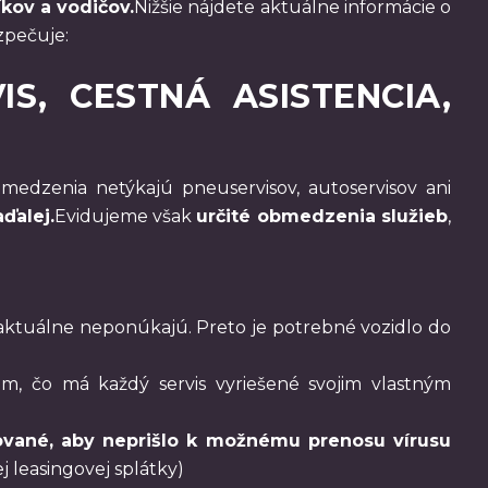
kov a vodičov.
Nižšie nájdete aktuálne informácie o
zpečuje:
S, CESTNÁ ASISTENCIA,
medzenia netýkajú pneuservisov, autoservisov ani
ďalej.
Evidujeme však
určité obmedzenia služieb
,
u aktuálne neponúkajú. Preto je potrebné vozidlo do
om, čo má každý servis vyriešené svojim vlastným
vané, aby neprišlo k možnému prenosu vírusu
j leasingovej splátky)