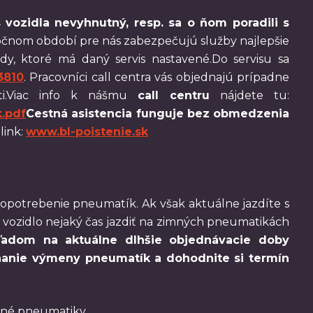
is vozidla nevyhnutný, resp. sa o ňom poradili s
ročnom období pre nás zabezpečujú služby najlepšie
dy, ktoré má daný servis nastavené.Do servisu sa
3810
. Pracovníci call centra vás objednajú prípadne
eti.Viac info k nášmu
call centru
nájdete tu:
k.pdf
Cestná asistencia funguje bez obmedzenia
link:
www.bl-poistenie.sk
opotrebenie pneumatík. Ak však aktuálne jazdíte s
 vozidlo nejaký čas jazdiť na zimných pneumatikách
ľadom na aktuálne dlhšie objednávacie doby
nanie výmeny pneumatík a dohodnite si termín
nené pneumatiky