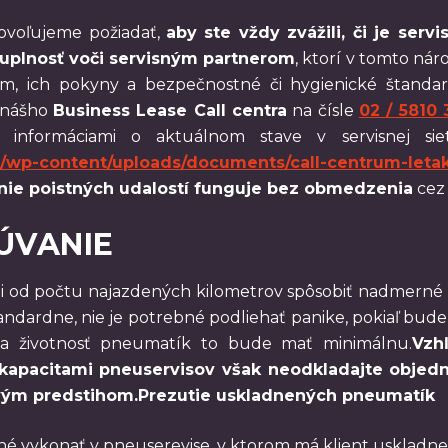
ovoľujeme požiadať,
aby ste vždy zvážili, či je serv
uplnosť voči servisným partnerom
, ktorí v tomto ná
ím, ich pokyny a bezpečnostné či hygienické štandar
 nášho
Business Lease Call centra
na čísle
02 / 5810 
ú informáciami o aktuálnom stave v servisnej si
k/wp-content/uploads/documents/call-centrum-leta
nie poistných udalostí funguje bez obmedzenia
cez 
ÚVANIE
ti od počtu najazdených kilometrov spôsobiť nadmerné 
ndardne, nie je potrebné podliehať panike, pokiaľ bude
 na životnosť pneumatík to bude mať minimálnu.
Vzh
kapacitami pneuservisov však neodkladajte objed
sovým predstihom.Prezutie uskladnených pneumatík
né vykonať v pneuserevise, v ktorom má klient usklad