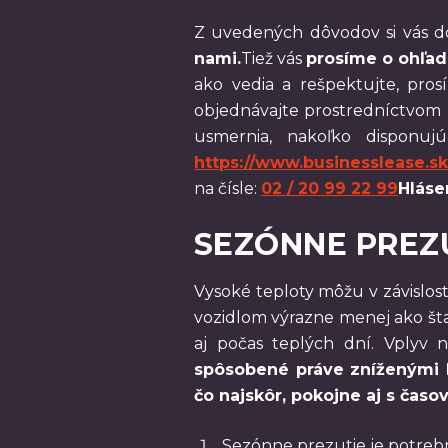
Z uvedených dôvodov si vás d
nami.
Tiež vás
prosíme o ohľad
ako vedia a rešpektujte, pros
objednávajte prostredníctvom
usmernia, nakoľko disponuj
https://www.businesslease.s
na čísle:
02 / 20 99 22 99
Hláse
SEZÓNNE PREZ
Vysoké teploty môžu v závislos
vozidlom výrazne menej ako šta
aj počas teplých dní. Vplyv
spôsobené práve zníženými 
čo najskôr, pokojne aj s ča
Sezónne prezutie je potreb