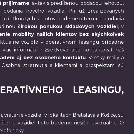
á prijímame
, avšak s predĺženou dodacou lehotou.
dodania nového vozidla. Pri už zrealizovaných
l a dotknutých klientov budeme o termíne dodania
tuálnou
širokou ponukou skladových vozidiel
, v
nie mobility našich klientov bez akýchkoľvek
ktuálne vozidlo v operatívnom leasingu prípadne
iac informácií nižšie).Neváhajte kontaktovať náš
adení aj bez osobného kontaktu
. Všetky maily a
.
Osobné stretnutia s klientami a prospektami sú
RATÍVNEHO LEASINGU,
 vrátenie vozidiel v lokalitách Bratislava a Košice, sú
tenie vozidiel tieto budeme riešiť individuálne. O
lefonicky.