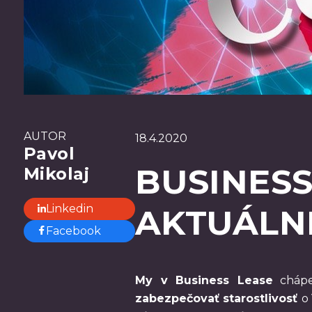
AUTOR
18.4.2020
Pavol
BUSINESS
Mikolaj
Linkedin
AKTUÁLNE
Facebook
My v Business Lease
chápe
zabezpečovať starostlivosť
o