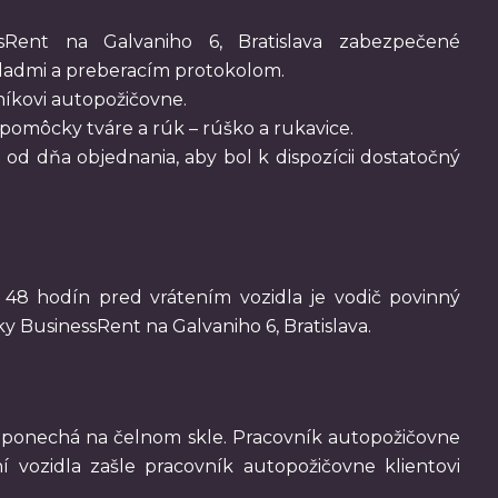
Rent na Galvaniho 6, Bratislava zabezpečené
okladmi a preberacím protokolom.
níkovi autopožičovne.
omôcky tváre a rúk – rúško a rukavice.
d dňa objednania, aby bol k dispozícii dostatočný
48 hodín pred vrátením vozidla je vodič povinný
y BusinessRent na Galvaniho 6, Bratislava.
ich ponechá na čelnom skle. Pracovník autopožičovne
í vozidla zašle pracovník autopožičovne klientovi