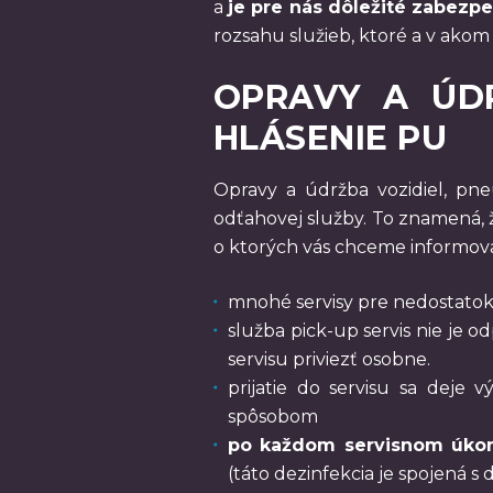
a
je pre nás dôležité zabezp
rozsahu služieb, ktoré a v akom
OPRAVY A ÚDR
HLÁSENIE PU
Opravy a údržba vozidiel, pne
odťahovej služby. To znamená,
o ktorých vás chceme informova
mnohé servisy pre nedostatok
služba pick-up servis nie je 
servisu priviezť osobne.
prijatie do servisu sa deje
spôsobom
po každom servisnom úkon
(táto dezinfekcia je spojená s