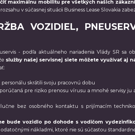
ečiť maximálnu mobilitu pre všetkých našich zákazní
 rozsahu v súčasnej situácii Business Lease Slovakia zabe
ŽBA VOZIDIEL, PNEUSERVI
uservis - podľa aktuálneho nariadenia Vlády SR sa ob
 že
služby našej servisnej siete môžete využívať aj na
ť:
 personálu skrátili svoju pracovnú dobu
odporúčaná pre riziko prenosu vírusu a mnohé servisy j
 výlučne bez osobného kontaktu s prijímacím technik
e bude vozidlo po dohode s vodičom vydezinfiko
 dodatočnými nákladmi, ktoré nie sú súčasťou štandardne