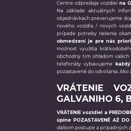
Centre odpredaja vozidiel
na G
Na základe aktuálnych infor
objednávkach preverujeme dop
nového vozidla / nových vozi
prípade potreby riešenia okam
obmedzení je pre nás prior
možnosť využitia krátkodobého
obchodný tím ohľadom vašich 
telefonáty vybavujeme
každý
pozastavené do odvolania. Ako
VRÁTENIE VO
GALVANIHO 6, 
VRÁTENIE vozidiel a PREDOBH
úplne POZASTAVENÉ AŽ DO
ďalšom postupe a prípadných z