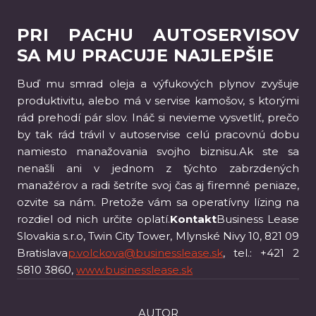
PRI PACHU AUTOSERVISOV
SA MU PRACUJE NAJLEPŠIE
Buď mu smrad oleja a výfukových plynov zvyšuje
produktivitu, alebo má v servise kamošov, s ktorými
rád prehodí pár slov. Ináč si nevieme vysvetliť, prečo
by tak rád trávil v autoservise celú pracovnú dobu
namiesto manažovania svojho biznisu.Ak ste sa
nenašli ani v jednom z týchto zabrzdených
manažérov a radi šetríte svoj čas aj firemné peniaze,
ozvite sa nám. Pretože vám sa operatívny lízing na
rozdiel od nich určite oplatí.
Kontakt
Business Lease
Slovakia s.r.o, Twin City Tower, Mlynské Nivy 10, 821 09
Bratislava
p.volckova@businesslease.sk
, tel.: +421 2
5810 3860,
www.businesslease.sk
AUTOR