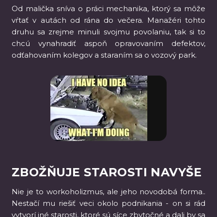
Od malička sníva o práci mechanika, ktorý sa môže
vŕtať v autách od rána do večera. Manažéri tohto
druhu sa zrejme minuli svojmu povolaniu, tak si to
chcú vynahradiť aspoň opravovaním defektov,
odťahovaním kolegov a staraním sa o vozový park.
ZBOŽŇUJE STAROSTI NAVYŠE
Nie je to workoholizmus, ale jeho novodobá forma..
Nestačí mu riešiť veci okolo podnikania - on si rád
vytvorí iné starosti, ktoré sú síce zbytočné a dali by sa