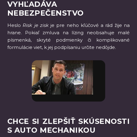
VYHĽADÁVA
NEBEZPEČENSTVO
Heslo
Risk je zisk
je pre neho kľúčové a rád žije na
hrane. Pokiaľ zmluva na lízing neobsahuje malé
písmenká, skryté podmienky či komplikované
formulácie viet, k jej podpísaniu určite nedôjde.
CHCE SI ZLEPŠIŤ SKÚSENOSTI
S AUTO MECHANIKOU