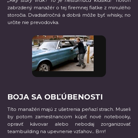
„Aký starý vrak? To je nestarnúca klasika!“
hovorí
zabrzdený manažér o tej firemnej fiatke z minulého
storočia. Dvadsaťročná a dobrá môže byť whisky, no
určite nie prevodovka.
BOJA SA OBĽÚBENOSTI
Títo manažéri majú z ušetrenia peňazí strach. Museli
by potom zamestnancom kúpiť nové notebooky,
opraviť kávovar alebo nebodaj zorganizovať
teambuilding na upevnenie vzťahov... Brrr!