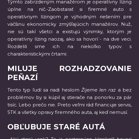
Týmto zabrzdeným manažérom je operatívny lízing
úplne na nič.-Zaobstarať si firemné auto s
operatívnym lízingom je výhodným riešením pre
väčšinu ekonomicky zmýšľajúcich manažérov. Nuž,
nie sú takí všetci a existujú výnimky, ktorým je
operatívny lízing naozaj, ako sa hovorí - na dve veci.
Rozdelili sme ich na niekoľko typov s
charakteristickými črtami:
MILUJE ROZHADZOVANIE
PEŇAZÍ
Tento typ ľudí sa riadi heslom
Žijeme len raz
a bez
problémov by si kúpil aj stierače na ponorku za pár
tisíc. Lebo prečo nie. Preto veľmi rád financuje servis,
STK a všetky opravy firemného auta, aj keď nemusí.
OBĽUBUJE STARÉ AUTÁ