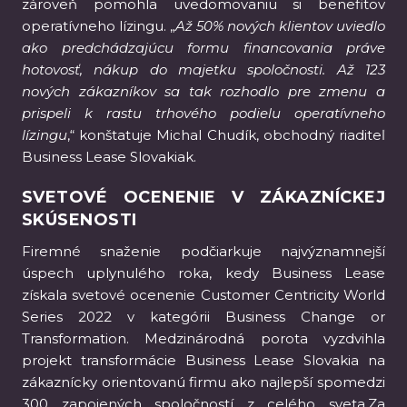
zároveň pomohla uvedomovaniu si benefitov
operatívneho lízingu. „
Až 50% nových klientov uviedlo
ako predchádzajúcu formu financovania práve
hotovosť, nákup do majetku spoločnosti. Až 123
nových zákazníkov sa tak rozhodlo pre zmenu a
prispeli k rastu trhového podielu operatívneho
lízingu
,“ konštatuje Michal Chudík, obchodný riaditeľ
Business Lease Slovakiak.
SVETOVÉ OCENENIE V ZÁKAZNÍCKEJ
SKÚSENOSTI
Firemné snaženie podčiarkuje najvýznamnejší
úspech uplynulého roka, kedy Business Lease
získala svetové ocenenie Customer Centricity World
Series 2022 v kategórii Business Change or
Transformation. Medzinárodná porota vyzdvihla
projekt transformácie Business Lease Slovakia na
zákaznícky orientovanú firmu ako najlepší spomedzi
300 zapojených spoločností z celého sveta.Za