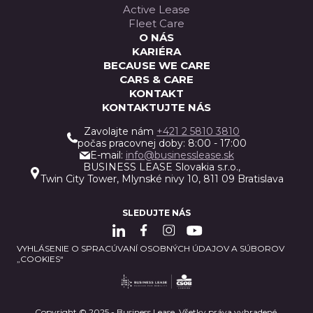
Active Lease
Fleet Care
O NÁS
KARIÉRA
BECAUSE WE CARE
CARS & CARE
KONTAKT
KONTAKTUJTE NÁS
Zavolajte nám
+421 2 5810 3810
počas pracovnej doby: 8:00 - 17:00
E-mail:
info@businesslease.sk
BUSINESS LEASE Slovakia s.r.o.,
Twin City Tower, Mlynské nivy 10, 811 09 Bratislava
SLEDUJTE NÁS
VYHLÁSENIE O SPRACÚVANÍ OSOBNÝCH ÚDAJOV A SÚBOROV
„COOKIES“
Copyright © 2025 - Business Lease. Všetky práva vyhradené.