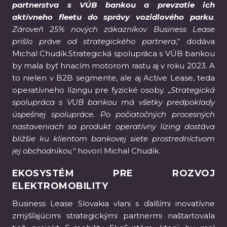
partnerstva s VÚB bankou a prevzatie ich
aktívneho fleetu do správy vozidlového parku
.
Zároveň 25% nových zákazníkov Business Lease
prišlo práve od strategického partnera
,“ dodáva
Michal Chudík.Strategická spolupráca s VÚB bankou
by mala byť hnacím motorom rastu aj v roku 2023. A
to nielen v B2B segmente, ale aj Active Lease, teda
operatívneho lízingu pre fyzické osoby. „
Strategická
spolupráca s VUB bankou má všetky predpoklady
úspešnej spolupráce. Po počiatočných procesných
nastaveniach sa produkt operatívny lízing dostáva
bližšie ku klientom bankovej siete prostredníctvom
jej obchodníkov,“
hovorí Michal Chudík.
EKOSYSTÉM PRE ROZVOJ
ELEKTROMOBILITY
Business Lease Slovakia vlani s ďalšími inovatívne
zmýšľajúcimi strategickými partnermi naštartovala