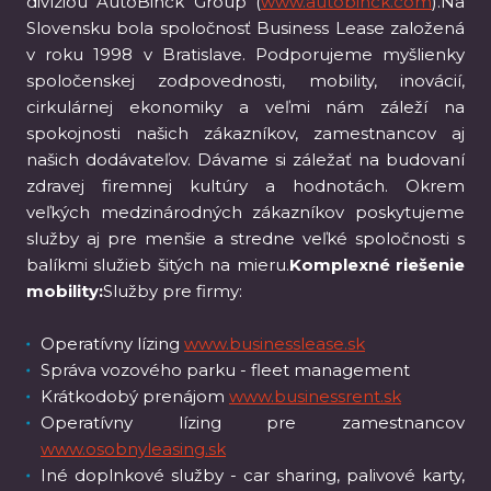
divíziou AutoBinck Group (
www.autobinck.com
).Na
Slovensku bola spoločnosť Business Lease založená
v roku 1998 v Bratislave. Podporujeme myšlienky
spoločenskej zodpovednosti, mobility, inovácií,
cirkulárnej ekonomiky a veľmi nám záleží na
spokojnosti našich zákazníkov, zamestnancov aj
našich dodávateľov. Dávame si záležať na budovaní
zdravej firemnej kultúry a hodnotách. Okrem
veľkých medzinárodných zákazníkov poskytujeme
služby aj pre menšie a stredne veľké spoločnosti s
balíkmi služieb šitých na mieru.
Komplexné riešenie
mobility:
Služby pre firmy:
Operatívny lízing
www.businesslease.sk
Správa vozového parku - fleet management
Krátkodobý prenájom
www.businessrent.sk
Operatívny lízing pre zamestnancov
www.osobnyleasing.sk
Iné doplnkové služby - car sharing, palivové karty,