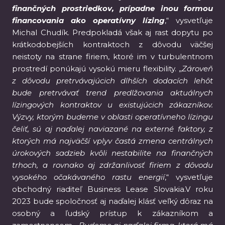
finančných prostriedkov, prípadne inou formou
financovania ako operatívny lízing
,“ vysvetľuje
Michal Chudík. Predpokladá však aj rast dopytu po
krátkodobejších kontraktoch z dôvodu väčšej
neistoty na strane firiem, ktoré im v turbulentnom
prostredí ponúkajú vysokú mieru flexibility. „
Zároveň
z dôvodu pretrvávajúcich dlhších dodacích lehôt
bude pretrvávať trend predlžovania aktuálnych
lízingových kontraktov u existujúcich zákazníkov.
Výzvy, ktorým budeme v oblasti operatívneho lízingu
čeliť, sú aj naďalej naviazané na externé faktory, z
ktorých má najväčší vplyv častá zmena centrálnych
úrokových sadzieb kvôli nestabilite na finančných
trhoch, a rovnako aj zdržanlivosť firiem z dôvodu
vysokého očakávaného rastu energií
,“ vysvetľuje
obchodný riaditeľ Business Lease Slovakia.V roku
2023 bude spoločnosť aj naďalej klásť veľký dôraz na
osobný a ľudský prístup k zákazníkom a