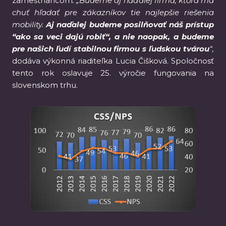
zamestnancom
. „Budeme aj naďalej firma, ktorá má
chuť hľadať pre zákazníkov tie najlepšie riešenia
mobility.
Aj naďalej budeme posilňovať náš prístup
“ako sa veci dajú robiť“, a nie naopak, a budeme
pre našich ľudí stabilnou firmou s ľudskou tvárou
“,
dodáva výkonná riaditeľka Lucia Čišková. Spoločnosť
tento rok oslavuje 25. výročie fungovania na
slovenskom trhu.