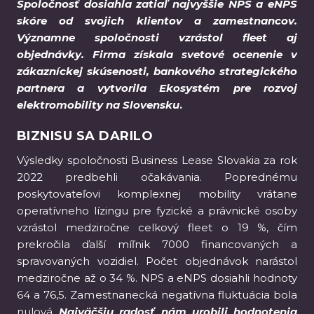
Spoločnosť dosiahla zatiaľ najvyššie NPS a eNPS
skóre od svojich klientov a zamestnancov.
Významne spoločnosti vzrástol fleet aj
objednávky. Firma získala svetové ocenenie v
zákazníckej skúsenosti, bankového strategického
partnera a vytvorila Ekosystém pre rozvoj
elektromobility na Slovensku
.
BIZNISU SA DARILO
Výsledky spoločnosti Business Lease Slovakia za rok
2022 predbehli očakávania. Poprednému
poskytovateľovi komplexnej mobility vrátane
operatívneho lízingu pre fyzické a právnické osoby
vzrástol medziročne celkový fleet o 19 %, čím
prekročila ďalší míľnik 7000 financovaných a
spravovaných vozidiel. Počet objednávok narástol
medziročne až o 34 %. NPS a eNPS dosiahli hodnoty
64 a 76,5. Zamestnanecká negatívna fluktuácia bola
nulová.„
Najväčšiu radosť nám urobili hodnotenia