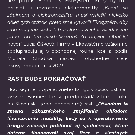
tiež projekt E-mobility EkoSystém, ktorý by mal
prispieť k rozmachu elekromobility.
„Klient so
záujmom o elektromobilitu musí vyriešiť niekoľko
dôležitých otázok, preto sme vytvorili Ekosystém, aby
sme mu jeho cestu k transformácii jeho vozidlového
parku na ten elektrifikovaný čo najviac uľahčili,“
hovorí Lucia Čišková. Firmy v Ekosystéme vzájomne
spolupracujú aj v obchodnej rovine, kde si podľa
Michala Chudíka nastavili obchodné ciele
ekosytému pre rok 2023.
RAST BUDE POKRAČOVAŤ
Hoci segment operatívneho lízingu v súčasnosti čelí
výzvam, Business Lease predpokladá v tomto roku
na Slovensku jeho jednociferný rast. „
Dôvodom je
zmena zákazníckeho zmýšľania ohľadom
financovania mobility, kedy sa k operatívnemu
lízingu začínajú prikláňať aj spoločnosti, ktoré
doteraz financovali svoj fleet z vlastných