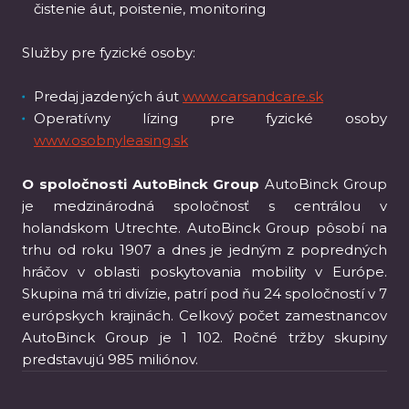
čistenie áut, poistenie, monitoring
Služby pre fyzické osoby:
Predaj jazdených áut
www.carsandcare.sk
Operatívny lízing pre fyzické osoby
www.osobnyleasing.sk
O spoločnosti AutoBinck Group
AutoBinck Group
je medzinárodná spoločnosť s centrálou v
holandskom Utrechte. AutoBinck Group pôsobí na
trhu od roku 1907 a dnes je jedným z popredných
hráčov v oblasti poskytovania mobility v Európe.
Skupina má tri divízie, patrí pod ňu 24 spoločností v 7
európskych krajinách. Celkový počet zamestnancov
AutoBinck Group je 1 102. Ročné tržby skupiny
predstavujú 985 miliónov.