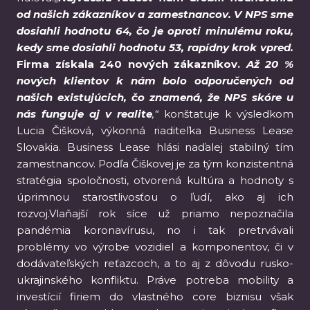
od našich zákazníkov a zamestnancov. V NPS sme
dosiahli hodnotu 64, čo je oproti minulému roku,
kedy sme dosiahli hodnotu 53, rapídny krok vpred.
Firma získala 240 nových zákazníkov.
Až 20 %
nových klientov k nám bolo odporučených od
našich existujúcich, čo znamená, že NPS skóre u
nás funguje aj v realite
,“
konštatuje k výsledkom
Lucia Čišková, výkonná riaditeľka Business Lease
Slovakia. Business Lease hlási naďalej stabilný tím
zamestnancov. Podľa Čiškovej je za tým konzistentná
stratégia spoločnosti, otvorená kultúra a hodnoty s
úprimnou starostlivosťou o ľudí, ako aj ich
rozvoj.Vlaňajší rok síce už priamo nepoznačila
pandémia koronavírusu, no i tak pretrvávali
problémy vo výrobe vozidiel a komponentov, či v
dodávateľských reťazcoch, a to aj z dôvodu rusko-
ukrajinského konfliktu. Práve potreba mobility a
investícií firiem do vlastného core biznisu však