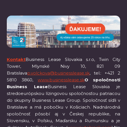
Kontakt
Business Lease Slovakia s.r.o, Twin City
Tower, Mlynské Nivy 10, 821 09
Bratislava
p.volckova@businesslease.sk
, tel.: +421 2
5810 3860,
www.businesslease.sk
O spoločnosti
Business Lease
Business Lease Slovakia je
stredoeurópskou lízingovou spoločnosťou patriacou
do skupiny Business Lease Group. Spoločnosť sídli v
Bratislave a má pobočku v Košiciach. Nadnárodná
spoločnosť pôsobí aj v Českej republike, na
Slovensku, v Poľsku, Maďarsku a Rumunsku a je