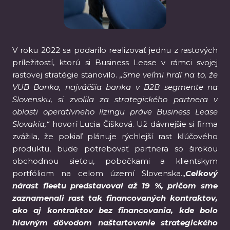
V roku 2022 sa podarilo realizovať jednu z rastových
príležitostí, ktorú si Business Lease v rámci svojej
rastovej stratégie stanovilo.
„Sme veľmi hrdí na to, že
VUB Banka, najväčšia banka v B2B segmente na
Slovensku, si zvolila za strategického partnera v
oblasti operatívneho lízingu práve Business Lease
Slovakia,“
hovorí Lucia Čišková. Už dávnejšie si firma
zvážila, že pokiaľ plánuje rýchlejší rast kľúčového
produktu, bude potrebovať partnera so širokou
obchodnou sieťou, pobočkami a klientskym
portfóliom na celom území Slovenska.„
Celkový
nárast fleetu predstavoval až 19 %, pričom sme
zaznamenali rast tak financovaných kontraktov,
ako aj kontraktov bez financovania, kde bolo
hlavným dôvodom naštartovanie strategického