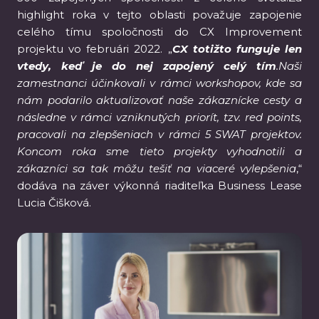
highlight roka v tejto oblasti považuje zapojenie
celého tímu spoločnosti do CX Improvement
projektu vo februári 2022. „
CX totižto funguje len
vtedy, keď je do nej zapojený celý tím
.Naši
zamestnanci účinkovali v rámci workshopov, kde sa
nám podarilo aktualizovať naše zákaznícke cesty a
následne v rámci vzniknutých priorít, tzv. red points,
pracovali na zlepšeniach v rámci 5 SWAT projektov.
Koncom roka sme tieto projekty vyhodnotili a
zákazníci sa tak môžu tešiť na viaceré vylepšenia
,“
dodáva na záver výkonná riaditeľka Business Lease
Lucia Čišková.