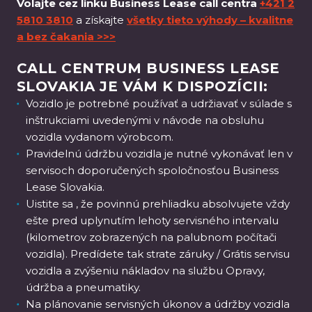
Volajte cez linku Business Lease call centra
+421 2
5810 3810
a získajte
všetky tieto výhody – kvalitne
a bez čakania >>>
CALL CENTRUM BUSINESS LEASE
SLOVAKIA JE VÁM K DISPOZÍCII:
Vozidlo je potrebné používať a udržiavať v súlade s
inštrukciami uvedenými v návode na obsluhu
vozidla vydanom výrobcom.
Pravidelnú údržbu vozidla je nutné vykonávať len v
servisoch doporučených spoločnosťou Business
Lease Slovakia.
Uistite sa , že povinnú prehliadku absolvujete vždy
ešte pred uplynutím lehoty servisného intervalu
(kilometrov zobrazených na palubnom počítači
vozidla). Predídete tak strate záruky / Grátis servisu
vozidla a zvýšeniu nákladov na službu Opravy,
údržba a pneumatiky.
Na plánovanie servisných úkonov a údržby vozidla