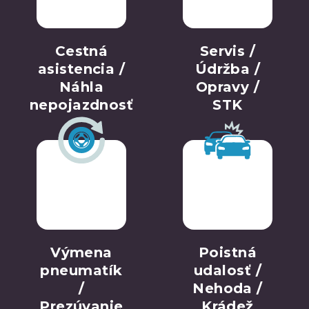
Cestná
Servis /
asistencia /
Údržba /
Náhla
Opravy /
nepojazdnosť
STK
Výmena
Poistná
pneumatík
udalosť /
/
Nehoda /
Prezúvanie
Krádež