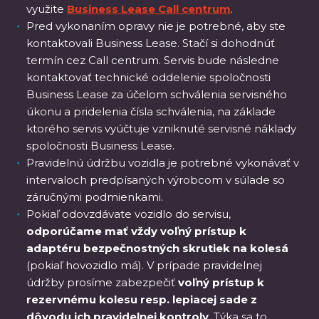
využite
Business Lease Call centrum
.
Pred vykonaním opravy nie je potrebné, aby ste
kontaktovali Business Lease. Stačí si dohodnúť
termín cez Call centrum. Servis bude následne
kontaktovať technické oddelenie spoločnosti
Business Lease za účelom schválenia servisného
úkonu a pridelenia čísla schválenia, na základe
ktorého servis vyúčtuje vzniknuté servisné náklady
spoločnosti Business Lease.
Pravidelnú údržbu vozidla je potrebné vykonávať v
intervaloch predpísaných výrobcom v súlade so
záručnými podmienkami.
Pokiaľ odovzdávate vozidlo do servisu,
odporúčame mať vždy voľný prístup k
adaptéru bezpečnostných skrutiek na kolesá
(pokiaľ hovozidlo má). V prípade pravidelnej
údržby prosíme zabezpečiť
voľný prístup k
rezervnému kolesu resp. lepiacej sade z
dôvodu ich pravidelnej kontroly
. Týka sa to