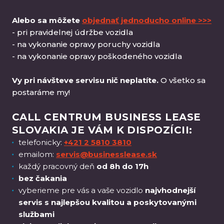
Alebo sa môžete
objednať jednoducho online >>>
- pri pravidelnej údržbe vozidla
- na vykonanie opravy poruchy vozidla
- na vykonanie opravy poškodeného vozidla
Vy pri návšteve servisu nič neplatíte.
O všetko sa
postaráme my!
CALL CENTRUM BUSINESS LEASE
SLOVAKIA JE VÁM K DISPOZÍCII:
telefonicky:
+421 2 5810 3810
emailom:
servis@businesslease.sk
každý pracovný deň
od 8h do 17h
bez čakania
vyberieme pre vás a vaše vozidlo
najvhodnejší
servis s najlepšou kvalitou a poskytovanými
službami