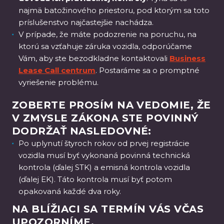
najmä batožinového priestoru, pod ktorým sa toto
príslušenstvo najčastejšie nachádza.
V prípade, že máte podozrenie na poruchu, na
ktorú sa vzťahuje záruka vozidla, odporúčame
Vám, aby ste bezodkladne kontaktovali
Business
Lease Call centrum
. Postaráme sa o promptné
vyriešenie problému.
ZOBERTE PROSÍM NA VEDOMIE, ŽE
V ZMYSLE ZÁKONA STE POVINNÝ
DODRŽAŤ NASLEDOVNÉ:
Po uplynutí štyroch rokov od prvej registrácie
vozidla musí byť vykonaná povinná technická
kontrola (ďalej STK) a emisná kontrola vozidla
(ďalej EK). Táto kontrola musí byť potom
opakovaná každé dva roky.
NA BLÍŽIACI SA TERMÍN VÁS VČAS
UPOZORNÍME.