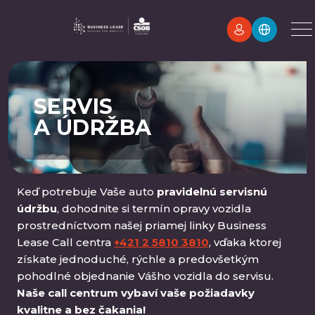
SERVIS
A ÚDRŽBA
Keď potrebuje Vaše auto
pravidelnú servisnú
údržbu
, dohodnite si termín opravy vozidla
prostredníctvom našej priamej linky Business
Lease Call centra
+421 2 5810 3810
, vďaka ktorej
získate jednoduché, rýchle a predovšetkým
pohodlné objednanie Vášho vozidla do servisu.
Naše call centrum vybaví vaše požiadavky
kvalitne a bez čakania!