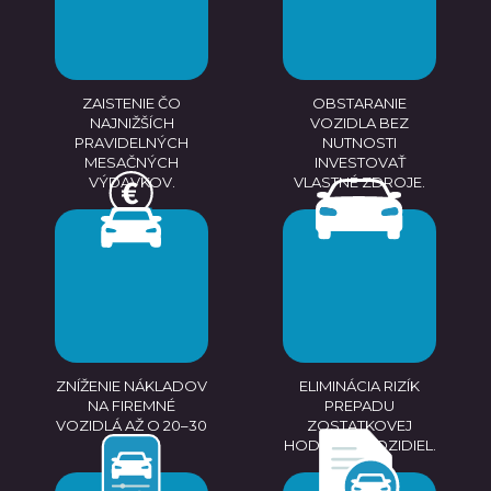
ZAISTENIE ČO
OBSTARANIE
NAJNIŽŠÍCH
VOZIDLA BEZ
PRAVIDELNÝCH
NUTNOSTI
MESAČNÝCH
INVESTOVAŤ
VÝDAVKOV.
VLASTNÉ ZDROJE.
ZNÍŽENIE NÁKLADOV
ELIMINÁCIA RIZÍK
NA FIREMNÉ
PREPADU
VOZIDLÁ AŽ O 20–30
ZOSTATKOVEJ
%.
HODNOTY VOZIDIEL.