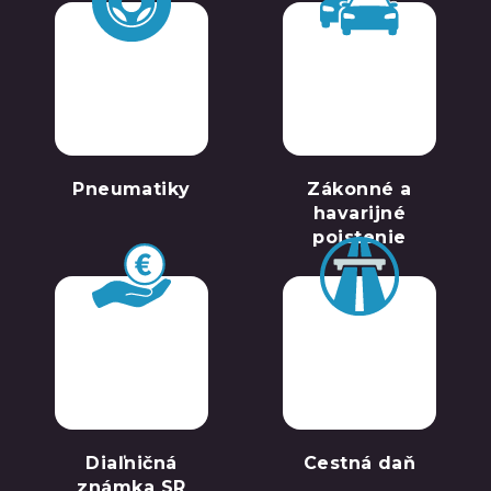
Pneumatiky
Zákonné a
havarijné
poistenie
Diaľničná
Cestná daň
známka SR