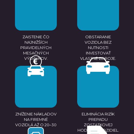
ZAISTENIE ČO
OBSTARANIE
NAJNIŽŠÍCH
VOZIDLA BEZ
PRAVIDELNÝCH
NUTNOSTI
MESAČNÝCH
INVESTOVAŤ
VÝDAVKOV.
VLASTNÉ ZDROJE.
ZNÍŽENIE NÁKLADOV
ELIMINÁCIA RIZÍK
NA FIREMNÉ
PREPADU
VOZIDLÁ AŽ O 20–30
ZOSTATKOVEJ
%.
HODNOTY VOZIDIEL.