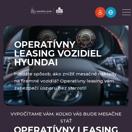
OPERATÍVNY
LEASING VOZIDIEL
HYUNDAI
Hľadáte spôsob, ako znížiť mesačné náklady
na firemné vozidlá? Operatívny leasing vám
zabezpečí úsporu bez starostí!
VYPOČÍTAME VÁM, KOĽKO VÁS BUDE MESAČNE
STÁŤ
OPERATÍVNY LEASING